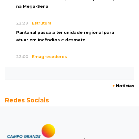
na Mega-Sena
22:29
Estrutura
Pantanal passa a ter unidade regional para
atuar em incêndios e desmate
22:00
Emagrecedores
MS lidera procura digital por canetas
paraguaias sem registro
+
Notícias
21:41
Nova Alvorada do Sul
Redes Sociais
Granizo danifica telhados e plantações
durante temporal no interior
21:22
Agregado
Inter perde para o Corinthians mas avança às