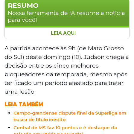
RESUMO
Nossa ferramenta de IA resume a notícia
para você!
LEIA AQUI
O jogador campo-grandense Judson
Amabel Nunes disputará a final da
A partida acontece às 9h (de Mato Grosso
Superliga Masculina 2025/2026 pelo
do Sul) deste domingo (10). Judson chega à
Campinas, que enfrenta o Sada Cruzeiro
decisão entre os cinco melhores
no Ginásio do Ibirapuera, em São Paulo,
bloqueadores da temporada, mesmo após
neste domingo (10), às 9h. O central
ter ficado um período afastado para tratar
superou uma lesão no ombro durante a
temporada e figura entre os cinco
uma lesão.
melhores bloqueadores. No ano passado,
LEIA TAMBÉM
o atleta foi vice-campeão na mesma
competição.
Campo-grandense disputa final da Superliga em
busca de título inédito
Central de MS faz 10 pontos e é destaque da