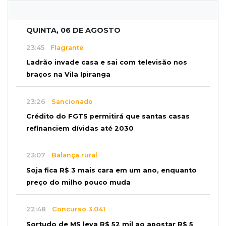
QUINTA, 06 DE AGOSTO
23:45
Flagrante
Ladrão invade casa e sai com televisão nos
braços na Vila Ipiranga
23:26
Sancionado
Crédito do FGTS permitirá que santas casas
refinanciem dívidas até 2030
23:07
Balança rural
Soja fica R$ 3 mais cara em um ano, enquanto
preço do milho pouco muda
22:48
Concurso 3.041
Sortudo de MS leva R$ 52 mil ao apostar R$ 5