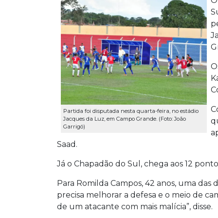
O
S
p
J
G
O
K
C
C
Partida foi disputada nesta quarta-feira, no estádio
Jacques da Luz, em Campo Grande. (Foto: João
q
Garrigó)
a
Saad.
Já o Chapadão do Sul, chega aos 12 ponto
Para Romilda Campos, 42 anos, uma das di
precisa melhorar a defesa e o meio de ca
de um atacante com mais malícia”, disse.