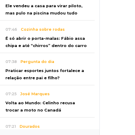
Ele vendeu a casa para virar piloto,
mas pulo na piscina mudou tudo
07:46
Cozinha sobre rodas
É só abrir o porta-malas: Fábio assa
chipa e até “chirros” dentro do carro
07:38
Pergunta do dia
Praticar esportes juntos fortalece a
relação entre pai e filho?
07:25
José Marques
Volta ao Mundo: Celinho recusa
trocar a moto no Canadá
07:21
Dourados