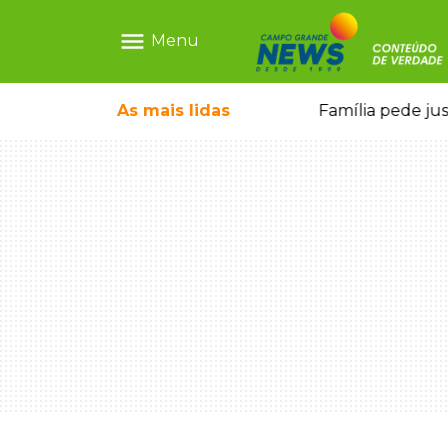
menu
Menu
ia ligada a laboratório ilegal
As mais
lidas
Família pede ju