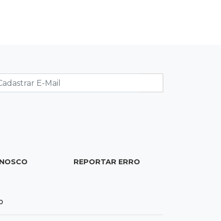
Sábado será de calor intenso e alerta
de vendaval em Mato Grosso do Sul
07:07
Narcotráfico
O escudo da fronteira: polícia está
travando avanço das organizações
criminosas
07:01
Editorial
Equidade salarial não deveria
depender da lei, mas de princípios
ONOSCO
REPORTAR ERRO
06:55
Artigos
O velho e o mar
0
SEXTA, 07 DE AGOSTO