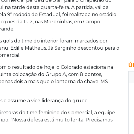
 Comercial perdeu de 3 a 1 para o Chapadão do
ul na tarde desta quarta-feira. A partida, válida
ela 9º rodada do Estadual, foi realizada no estádio
acques da Luz, nas Moreninhas, em Campo
rande.
s gols do time do interior foram marcados por
anu, Edil e Matheus. Já Serginho descontou para o
omercial.
Ú
om o resultado de hoje, o Colorado estaciona na
uinta colocação do Grupo A, com 8 pontos,
penas dois a mais que o lanterna da chave, MS
s e assume a vice liderança do grupo.
retoras do time feminino do Comercial, a equipe
mpo. “Nossa defesa está muito lenta. Precisamos