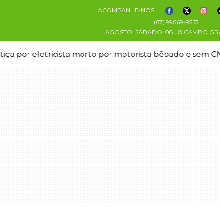
ACOMPANHE-NOS
(67) 99669-9563
AGOSTO, SÁBADO
08
CAMPO GR
stiça por eletricista morto por motorista bêbado e sem 