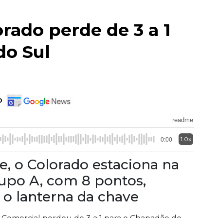
rado perde de 3 a 1
do Sul
o
readme
1.0x
0:00
e, o Colorado estaciona na
upo A, com 8 pontos,
 o lanterna da chave