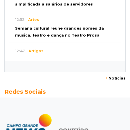
simplificada a salários de servidores
12:52
Artes
Semana cultural reúne grandes nomes da
música, teatro e dança no Teatro Prosa
12:47
Artigos
O terrorismo começa pela dignidade humana
12:43
Esporte Equestre
+
Notícias
Da fivela de campeã ao sonho internacional:
Redes Sociais
amazona de MS quer chegar ao Texas
12:32
Máquinas de Areia
Empresário investigado em 2023 volta a ser
alvo por R$ 100 milhões em contratos