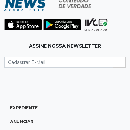
12:26
Clima
Defesa Civil descarta cenário extremo com
chegada de ciclone
12:12
Natureza
ASSINE NOSSA NEWSLETTER
Ovos de arara-azul marcam início da
temporada reprodutiva no Pantanal
12:06
Aquidauana
Após apagão, comerciantes contabilizam
prejuízos e buscam ressarcimento
11:55
Meio ambiente
EXPEDIENTE
Engenheiro do Pantanal: tatu-canastra pode
ganhar dia oficial em MS
ANUNCIAR