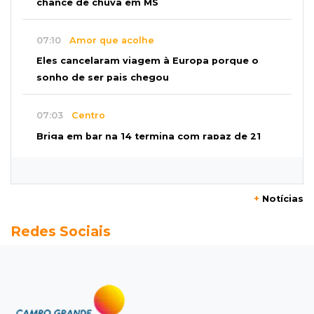
chance de chuva em MS
07:10
Amor que acolhe
Eles cancelaram viagem à Europa porque o
sonho de ser pais chegou
07:03
Centro
Briga em bar na 14 termina com rapaz de 21
anos morto a facada
07:01
Editorial
+
Notícias
Planos de Riedel e Fábio multiplicam
Redes Sociais
promessas, mas deixam a conta para depois
07:00
Agendão
Domingo é dia de Festival do Sobá e feiras em
homenagem aos pais