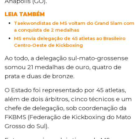
Anápolis (GO).
conquistou 27 medalhas, sendo 21 de
ouro, quatro de prata e duas de bronze,
LEIA TAMBÉM
garantindo o terceiro lugar no quadro
Taekwondistas de MS voltam do Grand Slam com
geral. Com 45 atletas, dois árbitros, cinco
a conquista de 2 medalhas
técnicos e um chefe de delegação, o
MS envia delegação de 45 atletas ao Brasileiro
Estado reforçou seu protagonismo na
Centro-Oeste de Kickboxing
região. A competição reuniu cerca de 200
inscrições de atletas de Goiás, Mato
Ao todo, a delegação sul-mato-grossense
Grosso, Mato Grosso do Sul, Distrito
somou 21 medalhas de ouro, quatro de
Federal, além de equipes convidadas de
prata e duas de bronze.
Minas Gerais e Tocantins. As disputas
ocorreram em diversas modalidades,
O Estado foi representado por 45 atletas,
como Forms, Point Fighting, Light
além de dois árbitros, cinco técnicos e um
Contact, Kick Light, Full Contact, Low
Kicks e K1. O evento também serviu como
chefe de delegação, sob coordenação da
seletiva para o Campeonato Brasileiro,
FKBMS (Federação de Kickboxing do Mato
fortalecendo as chances de novos
Grosso do Sul).
destaques do Estado na próxima etapa
nacional.