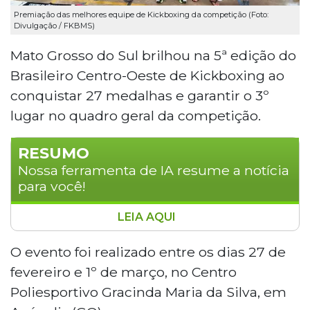
Premiação das melhores equipe de Kickboxing da competição (Foto:
Divulgação / FKBMS)
Mato Grosso do Sul brilhou na 5ª edição do
Brasileiro Centro-Oeste de Kickboxing ao
conquistar 27 medalhas e garantir o 3º
lugar no quadro geral da competição.
RESUMO
Nossa ferramenta de IA resume a notícia
para você!
LEIA AQUI
Mato Grosso do Sul destacou-se na 5ª
edição do Brasileiro Centro-Oeste de
O evento foi realizado entre os dias 27 de
Kickboxing, realizada em Anápolis (GO),
fevereiro e 1º de março, no Centro
entre 27 de fevereiro e 1º de março. A
Poliesportivo Gracinda Maria da Silva, em
delegação sul-mato-grossense