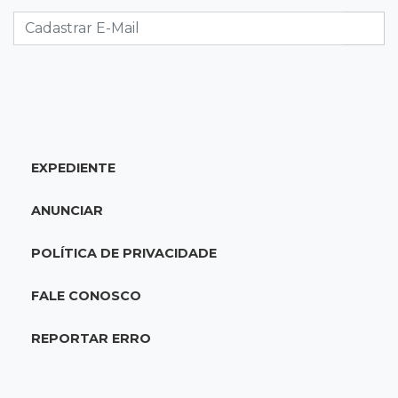
Eleitorado aprova teste da urna, mas diz que
colinha será "fundamental"
22:05
Sidrolândia
Briga termina com homem de 35 anos
assassinado a facadas
EXPEDIENTE
21:40
Ideb
ANUNCIAR
Escolas municipais lideram notas do Ensino
Fundamental em Campo Grande
POLÍTICA DE PRIVACIDADE
21:28
Futebol
FALE CONOSCO
Grêmio e Cruzeiro vencem em casa e avançam
às quartas da Copa do Brasil
REPORTAR ERRO
21:04
Eleições 2026