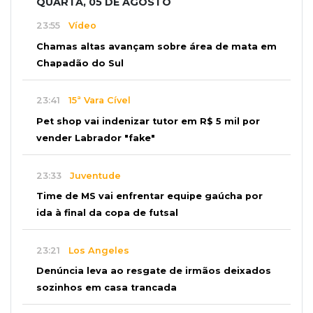
QUARTA, 05 DE AGOSTO
23:55
Vídeo
Chamas altas avançam sobre área de mata em
Chapadão do Sul
23:41
15ª Vara Cível
Pet shop vai indenizar tutor em R$ 5 mil por
vender Labrador "fake"
23:33
Juventude
Time de MS vai enfrentar equipe gaúcha por
ida à final da copa de futsal
23:21
Los Angeles
Denúncia leva ao resgate de irmãos deixados
sozinhos em casa trancada