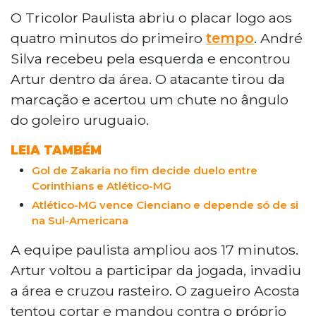
Morumbi e liderou o grupo C da Sul-
O Tricolor Paulista abriu o placar logo aos
Americana, avançando às oitavas. Já o Grêmio
quatro minutos do primeiro
tempo
. André
empatou em 2 a 2 com o Montevideo City
Silva recebeu pela esquerda e encontrou
Torque e terminou em segundo no grupo F,
Artur dentro da área. O atacante tirou da
disputando os playoffs. Os gols do São Paulo
marcação e acertou um chute no ângulo
foram de Artur e contra de Acosta. No Grêmio,
Gabriel Mec e Carlos Vinícius, de pênalti,
do goleiro uruguaio.
marcaram.
LEIA TAMBÉM
Gol de Zakaria no fim decide duelo entre
Corinthians e Atlético-MG
Atlético-MG vence Cienciano e depende só de si
na Sul-Americana
A equipe paulista ampliou aos 17 minutos.
Artur voltou a participar da jogada, invadiu
a área e cruzou rasteiro. O zagueiro Acosta
tentou cortar e mandou contra o próprio