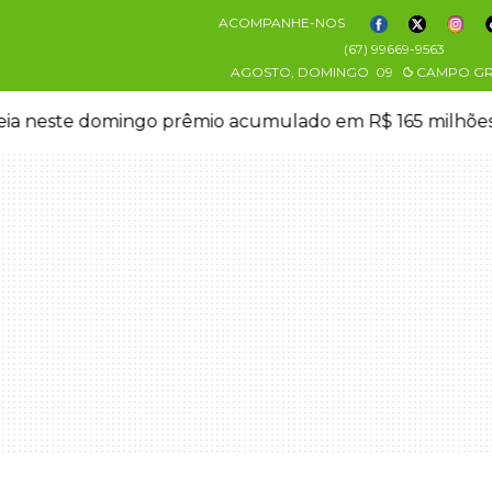
ACOMPANHE-NOS
(67) 99669-9563
AGOSTO, DOMINGO
09
CAMPO G
eia neste domingo prêmio acumulado em R$ 165 milhõe