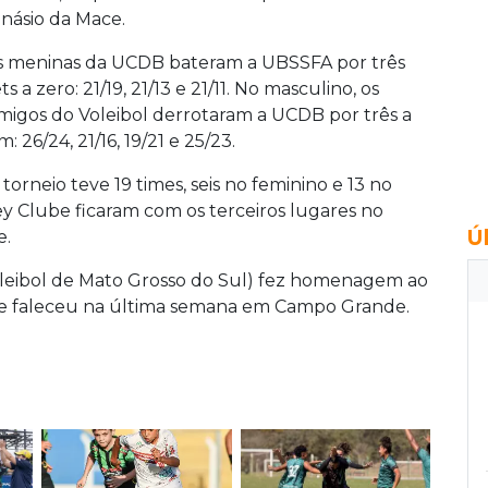
inásio da Mace.
s meninas da UCDB bateram a UBSSFA por três
ts a zero: 21/19, 21/13 e 21/11. No masculino, os
migos do Voleibol derrotaram a UCDB por três a
: 26/24, 21/16, 19/21 e 25/23.
 torneio teve 19 times, seis no feminino e 13 no
y Clube ficaram com os terceiros lugares no
Ú
e.
leibol de Mato Grosso do Sul) fez homenagem ao
 que faleceu na última semana em Campo Grande.