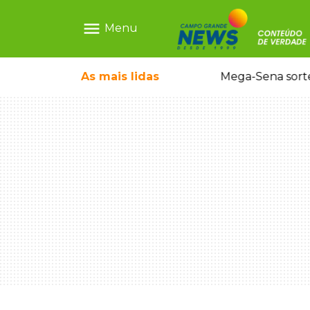
menu
Menu
o em sequestro de bebê na Capital
As mais
lidas
Mega-Sena sort