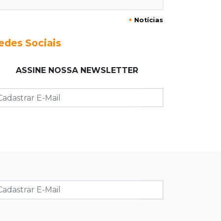
20:29
Pedro Gomes
+
Notícias
Jovem morre baleado e suspeita
envolve disputa entre facções rivais
edes Sociais
20:01
Futebol feminino
ASSINE NOSSA NEWSLETTER
Pantanal treina em Goiânia antes de
jogo que vale acesso inédito à Série
A2
19:44
Campeonato Brasileiro
Remo busca empate com Atlético-MG
e segue na zona de rebaixamento
19:27
Caso Ayla
Defesa diz que preso suspeito de
sequestro só emprestou casa a
conhecido