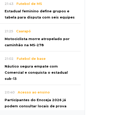
21:43
Futebol de MS
Estadual feminino define grupos e
tabela para disputa com seis equipes
21:25
Caarapó
Motociclista morre atropelado por
caminhão na MS-278
21:02
Futebol de base
Náutico segura empate com
Comercial e conquista o estadual
sub-13
20:40
Acesso ao ensino
Participantes do Encceja 2026 já
podem consultar locais de prova