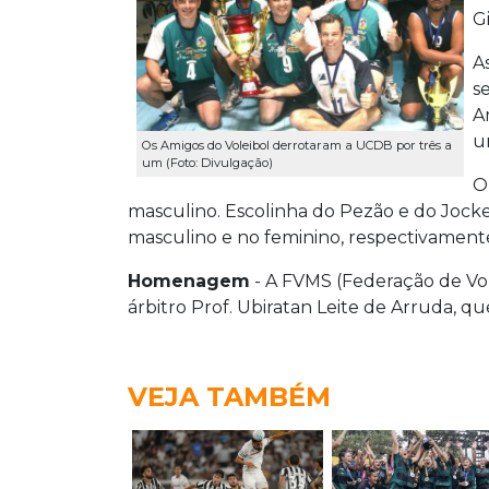
G
A
se
A
um
Os Amigos do Voleibol derrotaram a UCDB por três a
um (Foto: Divulgação)
O
masculino. Escolinha do Pezão e do Jocke
masculino e no feminino, respectivament
Homenagem
- A FVMS (Federação de Vo
árbitro Prof. Ubiratan Leite de Arruda,
VEJA TAMBÉM