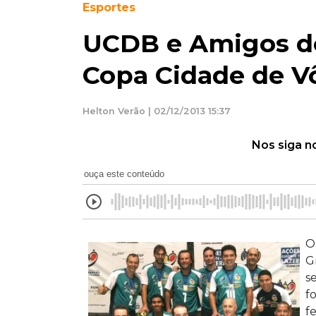
Esportes
UCDB e Amigos do
Copa Cidade de Vô
Helton Verão | 02/12/2013 15:37
Nos siga n
ouça este conteúdo
O
G
s
f
f