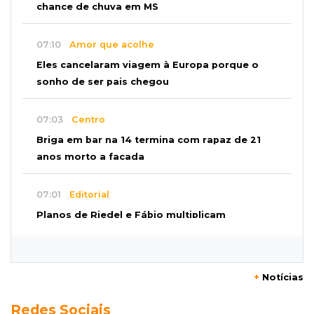
chance de chuva em MS
07:10
Amor que acolhe
Eles cancelaram viagem à Europa porque o
sonho de ser pais chegou
07:03
Centro
Briga em bar na 14 termina com rapaz de 21
anos morto a facada
07:01
Editorial
Planos de Riedel e Fábio multiplicam
promessas, mas deixam a conta para depois
07:00
Agendão
+
Notícias
Domingo é dia de Festival do Sobá e feiras em
Redes Sociais
homenagem aos pais