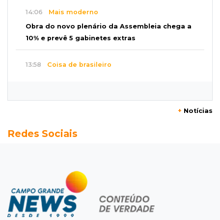
14:06
Mais moderno
Obra do novo plenário da Assembleia chega a
10% e prevê 5 gabinetes extras
13:58
Coisa de brasileiro
BC estuda bloquear ofensas e ameaças em
mensagens do Pix
+
Notícias
13:44
MS-455
Redes Sociais
Carreta cai em rio após ponte de madeira
ceder e ficar destruída em Sidrolândia
13:39
Indústria e empregos
Novos projetos somam R$ 460 milhões e
prometem 265 empregos na Capital