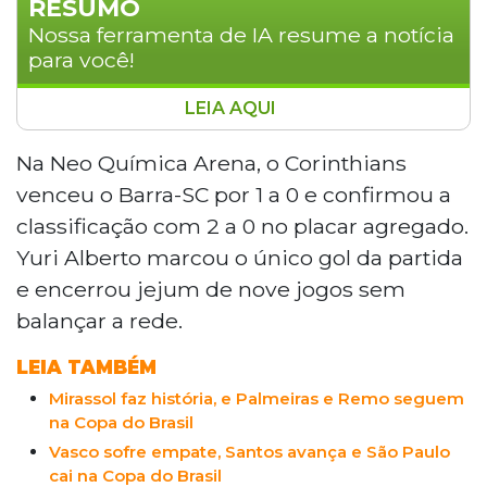
RESUMO
Nossa ferramenta de IA resume a notícia
para você!
LEIA AQUI
Corinthians, Grêmio, Athletico-PR e
Chapecoense garantiram vaga nas oitavas de
Na Neo Química Arena, o Corinthians
final da Copa do Brasil nesta quinta-feira. O
venceu o Barra-SC por 1 a 0 e confirmou a
Corinthians venceu o Barra-SC por 1 a 0, com
classificação com 2 a 0 no placar agregado.
gol de Yuri Alberto. O Grêmio goleou o
Yuri Alberto marcou o único gol da partida
Confiança por 3 a 0. O Athletico-PR eliminou o
e encerrou jejum de nove jogos sem
Atlético-GO nos pênaltis por 4 a 1. A
Chapecoense surpreendeu ao eliminar o
balançar a rede.
Botafogo por 2 a 0. O sorteio das oitavas ocorre
LEIA TAMBÉM
em 26 de maio.
Mirassol faz história, e Palmeiras e Remo seguem
na Copa do Brasil
Vasco sofre empate, Santos avança e São Paulo
cai na Copa do Brasil