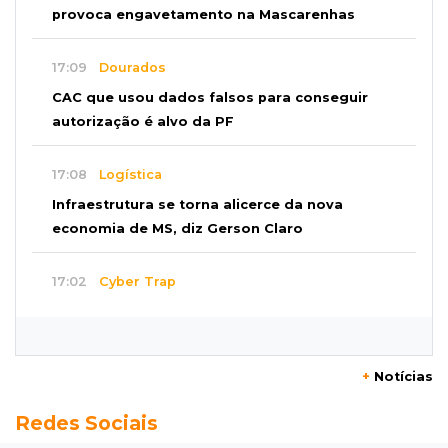
provoca engavetamento na Mascarenhas
17:09
Dourados
CAC que usou dados falsos para conseguir
autorização é alvo da PF
17:08
Logística
Infraestrutura se torna alicerce da nova
economia de MS, diz Gerson Claro
17:02
Cyber Trap
Empresário preso por fraude bancária usava
Discord para vender cartões clonados
+
Notícias
16:54
Eleições 2026
Redes Sociais
Continuidade ou alternância: a oposição
desafia projeto que Azambuja põe à prova