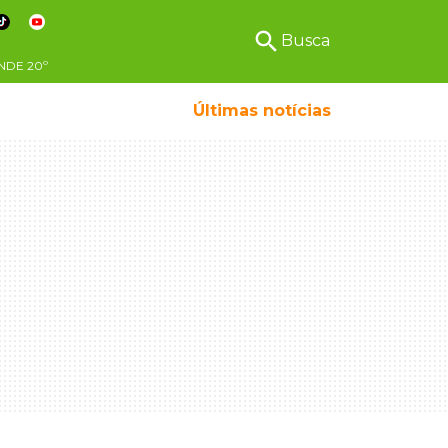
search
Busca
NDE
20º
Últimas notícias