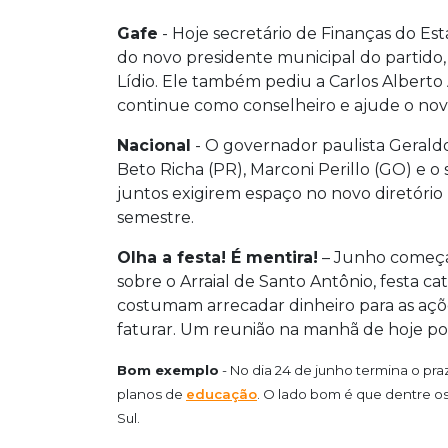
Gafe
- Hoje secretário de Finanças do Es
do novo presidente municipal do partido,
Lídio. Ele também pediu a Carlos Alberto 
continue como conselheiro e ajude o nov
Nacional
- O governador paulista Gerald
Beto Richa (PR), Marconi Perillo (GO) e 
juntos exigirem espaço no novo diretóri
semestre.
Olha a festa! É mentira!
– Junho começa 
sobre o Arraial de Santo Antônio, festa ca
costumam arrecadar dinheiro para as açõ
faturar. Um reunião na manhã de hoje po
Bom exemplo
- No dia 24 de junho termina o pr
planos de
educação
. O lado bom é que dentre os
Sul.