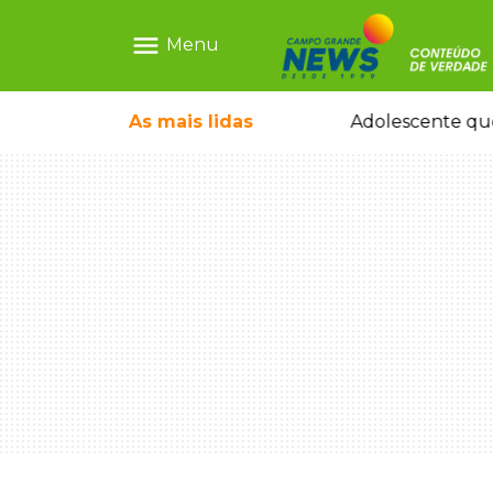
menu
Menu
icleta em caminhão estacionado
As mais
lidas
Adolescente que