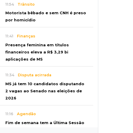
11:54
Trânsito
Motorista bêbado e sem CNH é preso
por homicídio
11:41
Finanças
Presença feminina em títulos
financeiros eleva a R$ 3,29 bi
aplicações de MS
11:34
Disputa acirrada
MS já tem 10 candidatos disputando
2 vagas ao Senado nas eleições de
2026
11:16
Agendão
Fim de semana tem a Última Sessão
de Freud e Festival do Sobá