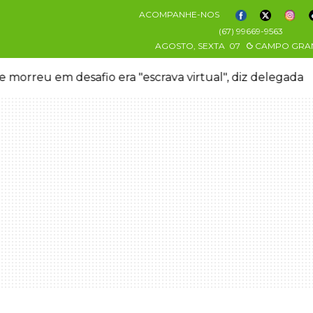
ACOMPANHE-NOS
(67) 99669-9563
AGOSTO, SEXTA
07
CAMPO GRA
 morreu em desafio era "escrava virtual", diz delegada