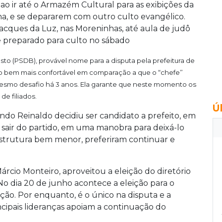
o ir até o Armazém Cultural para as exibições da
ana, e se depararem com outro culto evangélico.
ques da Luz, nas Moreninhas, até aula de judô
e preparado para culto no sábado
o (PSDB), provável nome para a disputa pela prefeitura de
o bem mais confortável em comparação a que o “chefe”
esmo desafio há 3 anos. Ela garante que neste momento os
e filiados.
Ú
do Reinaldo decidiu ser candidato a prefeito, em
a sair do partido, em uma manobra para deixá-lo
trutura bem menor, preferiram continuar e
rcio Monteiro, aproveitou a eleição do diretório
No dia 20 de junho acontece a eleição para o
ição. Por enquanto, é o único na disputa e a
ncipais lideranças apoiam a continuação do