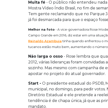
Muita fé
- O público não entendeu nada a
Mostra Vídeo Índio Brasil, no fim de sem
Tem gente reclamando que no Parque Jac
já foi desmarcada para que o espaço foss
Melhor na foto
- A vice-governadora Rose Modest
Campo Grande em 2016, diz estar em uma situaçã
Reinaldo Azambuja
tinha quando enfrentou o m
tucanos estão muito bem, aumentando o número d
Não larga o osso
- Rose lembra que quan
2012, várias lideranças foram convidadas 
sozinho. Mas mesmo com campanha de es
apostar no projeto do atual governador.
Start -
O presidente estadual do PSDB, Má
municipal, no domingo, para pedir votos. 
Diretório Estadual e ele pretende a reele
tendência é de chapa única, já que as pri
mandato.