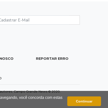
Concurso de Poesias anuncia
vencedores e premiará os melhores
no dia 20
10:09
Corumbá
Com canal travado e via inundada,
comunidade volta a ficar isolada no
Pantanal
ONOSCO
REPORTAR ERRO
09:53
Transborda
Espetáculo quer surpreender o
público na Rua 14 de Julho neste
0
sábado
dos autores. Campo Grande News © 2020.
09:46
Procura-se a Mel
 navegando, você concorda com estas
Gatinha arisca desapareceu há 3 dias
Continuar
bairro Vilas Boas e tutora pede ajuda