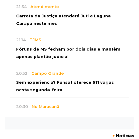
21:34
Atendimento
Carreta da Justiça atenderá Juti e Laguna
Carapã neste mês
21:14
TJMS
Fóruns de MS fecham por dois dias e mantêm
apenas plantão judicial
20:52
Campo Grande
Sem experiência? Funsat oferece 611 vagas
nesta segunda-feira
20:30
No Maracanã
Flamengo vence Vitória por 2 a 0 e encurta
distância para o líder
+
Notícias