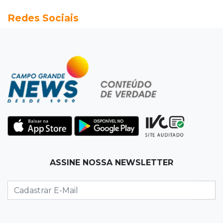
20:13
Empregos
Redes Sociais
Seleções em MS têm salários de até R$ 8,2 mil;
veja oportunidades
19:50
Jardim Itatiaia
Vigia é amarrado durante roubo de carro e
dois caminhões em pátio
19:35
Bragança Paulista
Corinthians vence Bragantino por 2 a 0 e sobe
para 7º no Brasileirão
19:12
Na Vila Belmiro
ASSINE NOSSA NEWSLETTER
Athletico vence Santos por 2 a 0 e mantém 3º
lugar no Brasileirão
18:51
Oportunidades