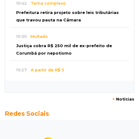
10:42
Tema complexo
Prefeitura retira projeto sobre leis tributárias
que travou pauta na Câmara
10:30
Multado
Justiça cobra R$ 250 mil de ex-prefeito de
Corumbá por nepotismo
10:27
A partir de R$ 5
Feira de louças abre com fila e peças que
fazem sucesso no TikTok
+
Notícias
10:25
Locação de caminhões
Redes Sociais
Operação mira contratos de Três Lagoas e
empresas por corrupção
10:18
Furto