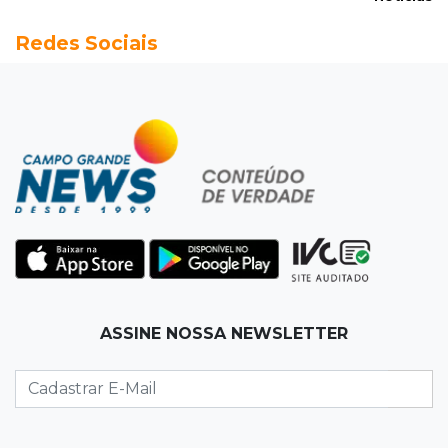
20:13
Empregos
Redes Sociais
Seleções em MS têm salários de até R$ 8,2 mil;
veja oportunidades
19:50
Jardim Itatiaia
Vigia é amarrado durante roubo de carro e
dois caminhões em pátio
19:35
Bragança Paulista
Corinthians vence Bragantino por 2 a 0 e sobe
para 7º no Brasileirão
19:12
Na Vila Belmiro
ASSINE NOSSA NEWSLETTER
Athletico vence Santos por 2 a 0 e mantém 3º
lugar no Brasileirão
18:51
Oportunidades