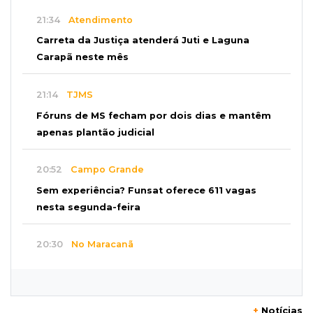
21:34
Atendimento
Carreta da Justiça atenderá Juti e Laguna
Carapã neste mês
21:14
TJMS
Fóruns de MS fecham por dois dias e mantêm
apenas plantão judicial
20:52
Campo Grande
Sem experiência? Funsat oferece 611 vagas
nesta segunda-feira
20:30
No Maracanã
Flamengo vence Vitória por 2 a 0 e encurta
distância para o líder
+
Notícias