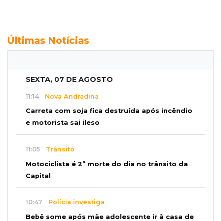
Últimas Notícias
SEXTA, 07 DE AGOSTO
11:14
Nova Andradina
Carreta com soja fica destruída após incêndio
e motorista sai ileso
11:05
Trânsito
Motociclista é 2ª morte do dia no trânsito da
Capital
10:47
Polícia investiga
Bebê some após mãe adolescente ir à casa de