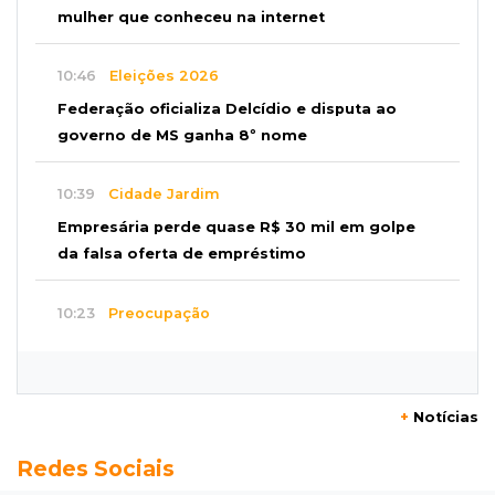
mulher que conheceu na internet
10:46
Eleições 2026
Federação oficializa Delcídio e disputa ao
governo de MS ganha 8º nome
10:39
Cidade Jardim
Empresária perde quase R$ 30 mil em golpe
da falsa oferta de empréstimo
10:23
Preocupação
Anvisa sobe alerta sobre testosterona sem
indicação como risco ao coração
+
Notícias
10:18
Comércio exterior
Redes Sociais
Superávit comercial de MS cresce 17,8% com
alta das exportações