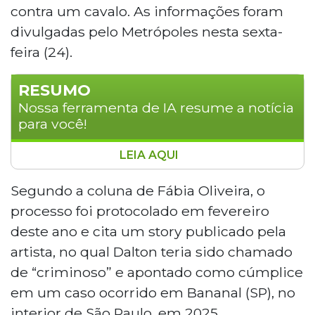
contra um cavalo. As informações foram
divulgadas pelo Metrópoles nesta sexta-
feira (24).
RESUMO
Nossa ferramenta de IA resume a notícia
para você!
LEIA AQUI
Ana Castela virou ré em ação
indenizatória movida por Dalton Vieira,
Segundo a coluna de Fábia Oliveira, o
que pede R$ 700 mil por danos morais
processo foi protocolado em fevereiro
após ser chamado de "criminoso" em um
deste ano e cita um story publicado pela
story da cantora sobre maus-tratos a um
artista, no qual Dalton teria sido chamado
cavalo. Ele afirma que atuou apenas
de “criminoso” e apontado como cúmplice
como testemunha no caso e perdeu dois
empregos após a repercussão. Além da
em um caso ocorrido em Bananal (SP), no
indenização, pede R$ 61 mil por lucros
interior de São Paulo, em 2025.