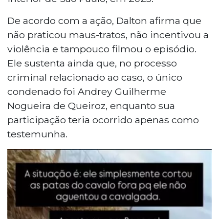
cessantes e retratação pública. Há
também apuração criminal por calúnia e
De acordo com a ação, Dalton afirma que
difamação.
não praticou maus-tratos, não incentivou a
violência e tampouco filmou o episódio.
Ele sustenta ainda que, no processo
criminal relacionado ao caso, o único
condenado foi Andrey Guilherme
Nogueira de Queiroz, enquanto sua
participação teria ocorrido apenas como
testemunha.