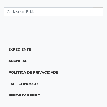
09:47
Automóvel roubado
Carro atravessa avenida, destrói garagem e é
abandonado após acidente
09:34
3ª morte em 24 horas
Pedestre morre atropelado durante a
madrugada no Monte Castelo
EXPEDIENTE
09:24
Em Alagoas
ANUNCIAR
Atletas de MS intensificam preparação para
disputa do Brasileiro de Kung Fu
POLÍTICA DE PRIVACIDADE
09:17
Jardim Manaíra
FALE CONOSCO
Idoso em bicicleta é atropelado por
motociclista que se filmava com celular
REPORTAR ERRO
09:08
Comércio na fronteira