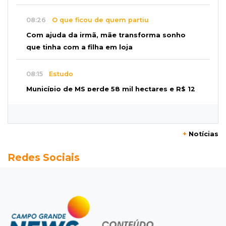
08:26
O que ficou de quem partiu
Com ajuda da irmã, mãe transforma sonho
que tinha com a filha em loja
08:15
Estudo
Município de MS perde 58 mil hectares e R$ 12
milhões por mês com silvicultura
08:03
Amambai
+
Notícias
Rapaz de 23 anos morre ao bater o carro em
Redes Sociais
poste de energia elétrica
07:54
Ruas bloqueadas
Campo Grande tem quatro interdições no
trânsito neste domingo