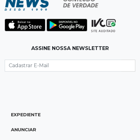
07:45
Dia dos Pais
Qual conselho do seu pai você não ouviu e
hoje paga um preço alto?
07:30
Disciplina e amor
ASSINE NOSSA NEWSLETTER
Pais passam kung-fu de geração em geração
e agora treinam as filhas
07:26
Tiradentes
Ataque em beco deixa um morto com rosto
deformado e outro ferido
07:20
14 de julho
EXPEDIENTE
Feira Central encerra Festival do Sobá com
karaokê de Dia dos Pais
ANUNCIAR