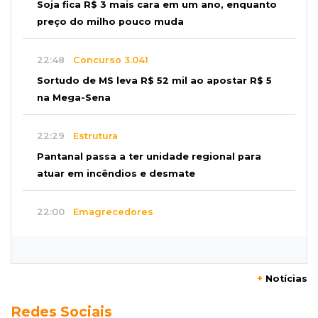
Soja fica R$ 3 mais cara em um ano, enquanto
preço do milho pouco muda
22:48
Concurso 3.041
Sortudo de MS leva R$ 52 mil ao apostar R$ 5
na Mega-Sena
22:29
Estrutura
Pantanal passa a ter unidade regional para
atuar em incêndios e desmate
22:00
Emagrecedores
MS lidera procura digital por canetas
paraguaias sem registro
+
Notícias
21:41
Nova Alvorada do Sul
Redes Sociais
Granizo danifica telhados e plantações