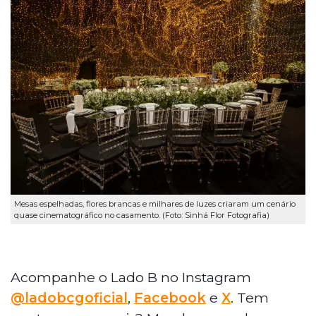
Mesas espelhadas, flores brancas e milhares de luzes criaram um cenário
quase cinematográfico no casamento. (Foto: Sinhá Flor Fotografia)
Acompanhe o Lado B no Instagram
@ladobcgoficial
,
Facebook
e
X
. Tem