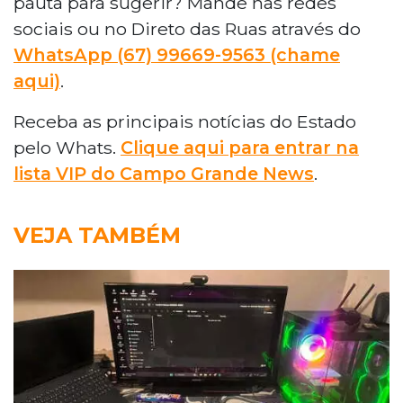
pauta para sugerir? Mande nas redes
sociais ou no Direto das Ruas através do
WhatsApp (67) 99669-9563 (chame
aqui)
.
Receba as principais notícias do Estado
pelo Whats.
Clique aqui para entrar na
lista VIP do Campo Grande News
.
VEJA TAMBÉM