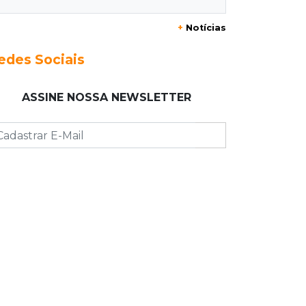
Enquanto mães comem fora,
churrasco faz açougues bombarem
+
Notícias
para o Dia dos Pais
edes Sociais
07:16
Cidades
MS muda regra da conservação e só
ASSINE NOSSA NEWSLETTER
pagará empresas por rodovias sem
buracos
07:10
Agendão
Sábado é dia de Feira das Esposas,
Festival do Sobá e Parada Nerd
07:07
Previsão do tempo
Sábado será de calor intenso e alerta
de vendaval em Mato Grosso do Sul
07:07
Narcotráfico