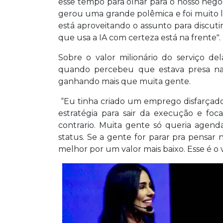
esse tempo para olhar para o nosso negóci
gerou uma grande polêmica e foi muito l
está aproveitando o assunto para discut
que usa a IA com certeza está na frente".
Sobre o valor milionário do serviço de
quando percebeu que estava presa na 
ganhando mais que muita gente.
“Eu tinha criado um emprego disfarçado. S
estratégia para sair da execução e foc
contrario. Muita gente só queria agenda
status. Se a gente for parar pra pensa
melhor por um valor mais baixo. Esse é o