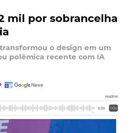
12 mil por sobrancelha
ia
transformou o design em um
ou polêmica recente com IA
o
readme
1.0x
0:00