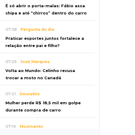
É só abrir o porta-malas: Fábio assa
chipa e até “chirros” dentro do carro
07:38
Pergunta do dia
Praticar esportes juntos fortalece a
relação entre pai e filho?
07:25
José Marques
Volta ao Mundo: Celinho recusa
trocar a moto no Canadá
07:21
Dourados
Mulher perde R$ 18,5 mil em golpe
durante compra de carro
07:19
Movimento