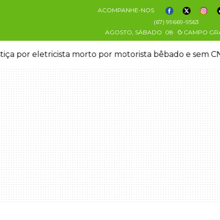
ACOMPANHE-NOS
(67) 99669-9563
AGOSTO, SÁBADO
08
CAMPO GR
stiça por eletricista morto por motorista bêbado e sem 