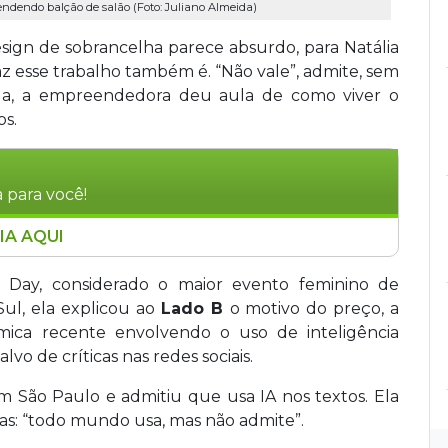
dendo balção de salão (Foto: Juliano Almeida)
sign de sobrancelha parece absurdo, para Natália
az esse trabalho também é. “Não vale”, admite, sem
dela, a empreendedora deu aula de como viver o
os.
 para você!
IA AQUI
a Beauty, transformou-se de recepcionista de
obrando R$ 12,5 mil por design de sobrancelha.
as Day, considerado o maior evento feminino de
, focada em um resultado natural e
l, ela explicou ao
Lado B
o motivo do preço, a
cado tradicional. Atualmente proprietária de 15
mica recente envolvendo o uso de inteligência
periência no Delas Day, maior evento feminino
alvo de críticas nas redes sociais.
do Sul. A empresária defende o uso de
m São Paulo e admitiu que usa IA nos textos. Ela
s e atende apenas 5% de sua clientela, tendo
s: “todo mundo usa, mas não admite”.
 formação profissional.