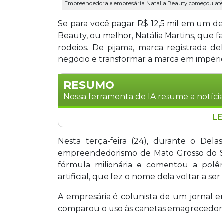
Empreendedora e empresária Natalia Beauty começou aten
Se para você pagar R$ 12,5 mil em um de
Beauty, ou melhor, Natália Martins, que f
rodeios. De pijama, marca registrada 
negócio e transformar a marca em impéri
RESUMO
Nossa ferramenta de IA resume a notícia
LE
Natália Martins, conhecida como Natáli
salão em uma empresária de sucesso, c
Nesta terça-feira (24), durante o Del
Ela desenvolveu a técnica Flow Brows
empreendedorismo de Mato Grosso do Su
ultrarrealista, diferenciando-se do mer
fórmula milionária e comentou a polê
empresas, Natália compartilhou sua ex
artificial, que fez o nome dela voltar a ser 
de empreendedorismo de Mato Grosso 
A empresária é colunista de um jornal e
inteligência artificial em seus negócio
comparou o uso às canetas emagrecedora
transformado seu método em escola de