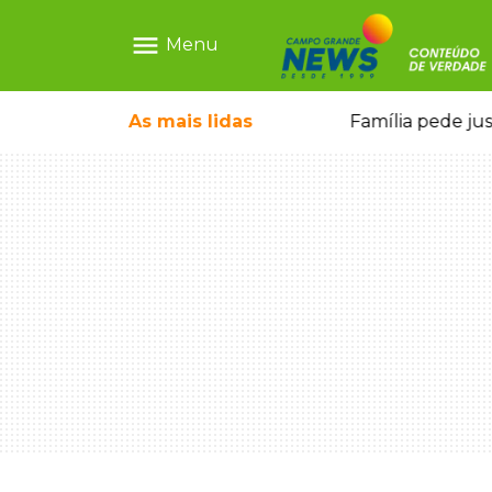
menu
Menu
o pai e morre a caminho do hospital
As mais
lidas
Família pede ju