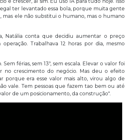
o e crescer, aí sim. Eu uso IA para tudo hoje. Isso
egal ter levantado essa bola, porque muita gente
ir, mas ele não substitui o humano, mas o humano
la, Natália conta que decidiu aumentar o preço
operação. Trabalhava 12 horas por dia, mesmo
em férias, sem 13º, sem escala. Elevar o valor foi
ar no crescimento do negócio. Mas deu o efeito
r porque era esse valor mais alto, virou algo de
r não vale. Tem pessoas que fazem tao bem ou até
 valor de um posicionamento, da construção".