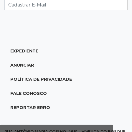
avanço das organizações criminosas
07:01
Editorial
Equidade salarial não deveria depender da lei,
mas de princípios
EXPEDIENTE
07:00
Jogo Aberto
Jogo
ANUNCIAR
06:55
Artigos
POLÍTICA DE PRIVACIDADE
O velho e o mar
FALE CONOSCO
SEXTA, 07 DE AGOSTO
23:54
Redução
REPORTAR ERRO
Pantanal reduz desmatamento em 65% e
Cerrado tem queda de 11,5%
RUA ANTÔNIO MARIA COELHO, 4681 - VIVENDA DO BOSQUE