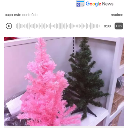
ouça este conteúdo
readme
1.0x
0:00