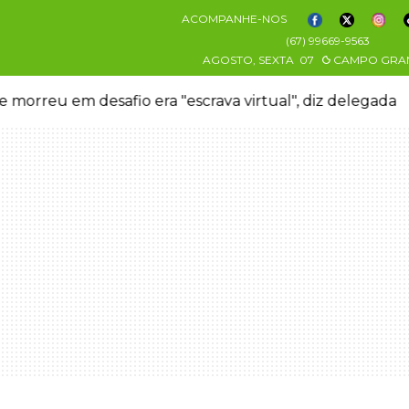
ACOMPANHE-NOS
(67) 99669-9563
AGOSTO, SEXTA
07
CAMPO GRA
 morreu em desafio era "escrava virtual", diz delegada