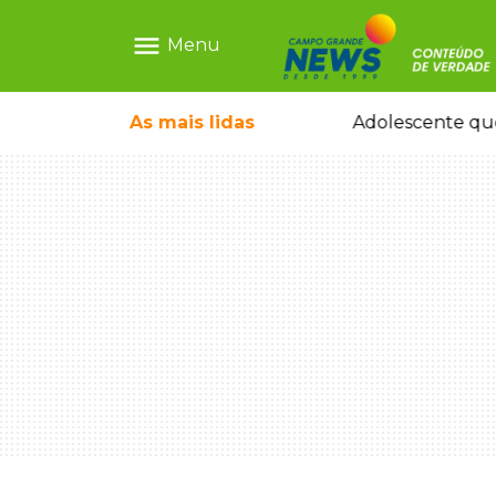
menu
Menu
icleta em caminhão estacionado
As mais
lidas
Adolescente que