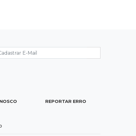
08:06
De MS para o mundo
Da pele para a tela, tatuadora de
Campo Grande expõe obras na Itália
08:00
Post Patrocinado
"Bota Fora" da Sofá Inbox reúne
quatro opções com 48% de desconto
07:58
Túnel do tempo
Fonte gigante fez supermercado em
1973 virar passeio campo-grandense
ONOSCO
REPORTAR ERRO
0