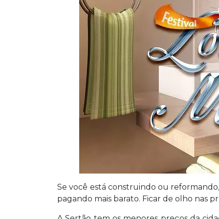
Se você está construindo ou reformand
pagando mais barato. Ficar de olho nas p
A Sertão tem os menores preços da cida