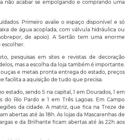
ara não acabar se empolgando e comprando uma
idados. Primeiro avalie o espaço disponível e só
aixa de água acoplada, com válvula hidráulica ou
sobrepor, de apoio). A Sertão tem uma enorme
 escolher.
o, pesquisas em sites e revistas de decoração
elos, mas a escolha da loja também é importante.
louças e metais pronta entrega do estado, preços
facilita a aquisição de tudo que precisa.
o estado, sendo 5 na capital, 1 em Dourados, 1 em
as do Rio Pardo e 1 em Três Lagoas. Em Campo
giões da cidade. A matriz, que fica na Treze de
cam abertas até às 18h. As lojas da Mascarenhas de
argas e da Brilhante ficam abertas até às 22h aos