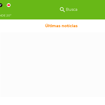
search
Busca
NDE
20º
Últimas notícias