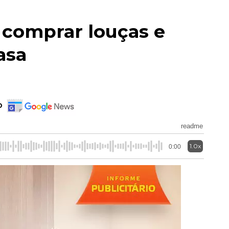
 comprar louças e
asa
o
readme
1.0x
0:00