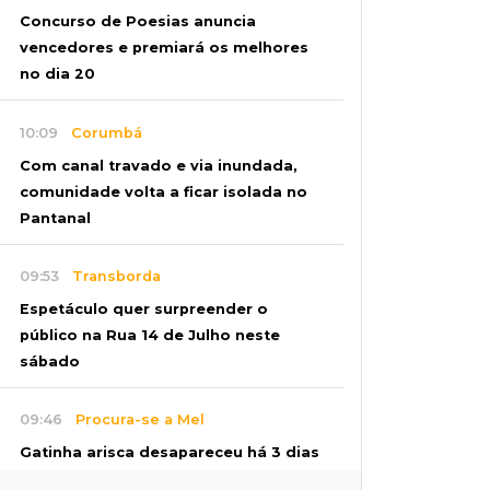
Concurso de Poesias anuncia
vencedores e premiará os melhores
no dia 20
10:09
Corumbá
Com canal travado e via inundada,
comunidade volta a ficar isolada no
Pantanal
09:53
Transborda
Espetáculo quer surpreender o
público na Rua 14 de Julho neste
sábado
09:46
Procura-se a Mel
Gatinha arisca desapareceu há 3 dias
bairro Vilas Boas e tutora pede ajuda