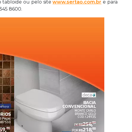
o tabloide ou pelo site
www.sertao.com.br
e para
3345 8600.