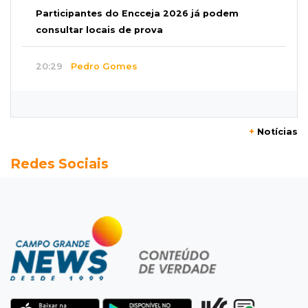
Participantes do Encceja 2026 já podem
consultar locais de prova
20:29
Pedro Gomes
Jovem morre baleado e suspeita envolve
disputa entre facções rivais
+
Notícias
20:01
Futebol feminino
Redes Sociais
Pantanal treina em Goiânia antes de jogo que
vale acesso inédito à Série A2
19:44
Campeonato Brasileiro
Remo busca empate com Atlético-MG e segue
na zona de rebaixamento
19:27
Caso Ayla
Defesa diz que preso suspeito de sequestro