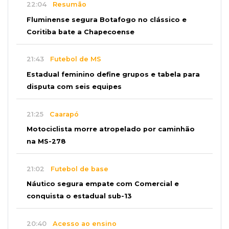
22:04
Resumão
Fluminense segura Botafogo no clássico e
Coritiba bate a Chapecoense
21:43
Futebol de MS
Estadual feminino define grupos e tabela para
disputa com seis equipes
21:25
Caarapó
Motociclista morre atropelado por caminhão
na MS-278
21:02
Futebol de base
Náutico segura empate com Comercial e
conquista o estadual sub-13
20:40
Acesso ao ensino