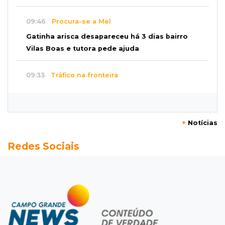
09:46
Procura-se a Mel
Gatinha arisca desapareceu há 3 dias bairro
Vilas Boas e tutora pede ajuda
09:33
Tráfico na fronteira
Juiz decreta preventiva de pai e filho flagrados
com 420 quilos de cocaína
+
Notícias
09:23
Dominguinho
Redes Sociais
Artesanato de MS entra em nova etapa da
turnê de João Gomes
09:15
Atenção
Eventos interditam ruas de Campo Grande
nesta sexta-feira