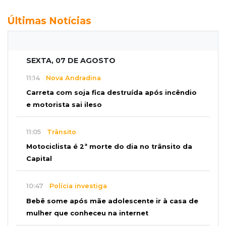
Últimas Notícias
SEXTA, 07 DE AGOSTO
11:14
Nova Andradina
Carreta com soja fica destruída após incêndio
e motorista sai ileso
11:05
Trânsito
Motociclista é 2ª morte do dia no trânsito da
Capital
10:47
Polícia investiga
Bebê some após mãe adolescente ir à casa de
mulher que conheceu na internet