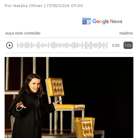
Por Natália Olliver | 17/05/2026 07:00
ouça este conteúdo
readme
1.0x
0:00