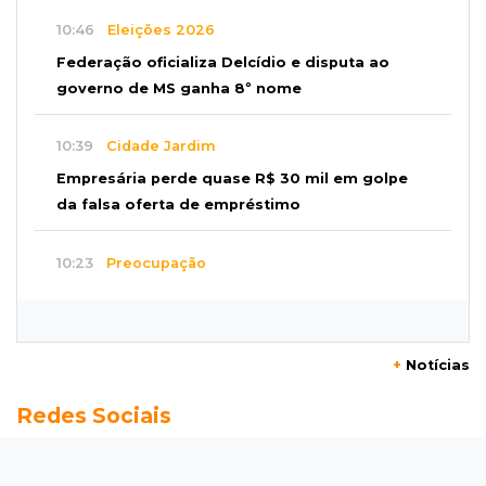
10:46
Eleições 2026
Federação oficializa Delcídio e disputa ao
governo de MS ganha 8º nome
10:39
Cidade Jardim
Empresária perde quase R$ 30 mil em golpe
da falsa oferta de empréstimo
10:23
Preocupação
Anvisa sobe alerta sobre testosterona sem
indicação como risco ao coração
+
Notícias
10:18
Comércio exterior
Redes Sociais
Superávit comercial de MS cresce 17,8% com
alta das exportações