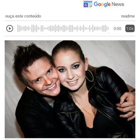
ouça este conteúdo
readme
1.0x
0:00