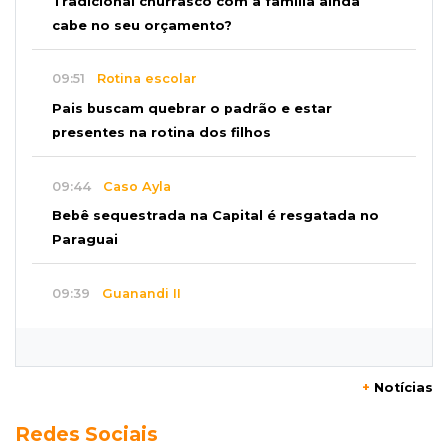
Tradicional churrasco com a família ainda
cabe no seu orçamento?
09:51
Rotina escolar
Pais buscam quebrar o padrão e estar
presentes na rotina dos filhos
09:44
Caso Ayla
Bebê sequestrada na Capital é resgatada no
Paraguai
09:39
Guanandi II
Motorista foge após bater em caçamba e
deixar mulher ferida
+
Notícias
09:29
Entortou
Redes Sociais
Carro bate em poste e deixa casas e