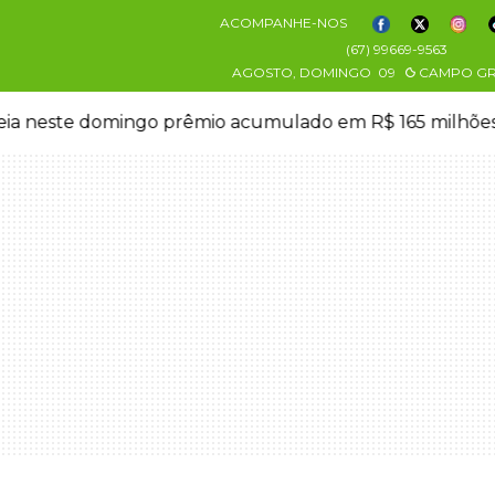
ACOMPANHE-NOS
(67) 99669-9563
AGOSTO, DOMINGO
09
CAMPO G
eia neste domingo prêmio acumulado em R$ 165 milhõe