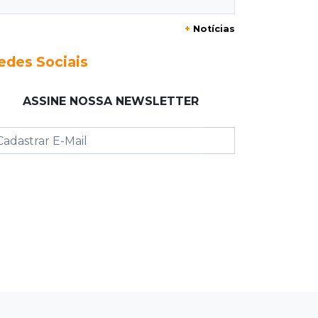
20:29
Pedro Gomes
+
Notícias
Jovem morre baleado e suspeita
envolve disputa entre facções rivais
edes Sociais
20:01
Futebol feminino
ASSINE NOSSA NEWSLETTER
Pantanal treina em Goiânia antes de
jogo que vale acesso inédito à Série
A2
19:44
Campeonato Brasileiro
Remo busca empate com Atlético-MG
e segue na zona de rebaixamento
19:27
Caso Ayla
Defesa diz que preso suspeito de
sequestro só emprestou casa a
conhecido