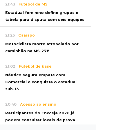
21:43
Futebol de MS
Estadual feminino define grupos e
tabela para disputa com seis equipes
21:25
Caarapó
Motociclista morre atropelado por
caminhão na MS-278
21:02
Futebol de base
Náutico segura empate com
Comercial e conquista o estadual
sub-13
20:40
Acesso ao ensino
Participantes do Encceja 2026 já
podem consultar locais de prova