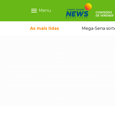
menu
Menu
o em sequestro de bebê na Capital
As mais
lidas
Mega-Sena sort