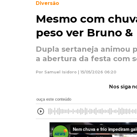
Diversão
Mesmo com chuva e
peso ver Bruno &
Dupla sertaneja animou 
a abertura da festa com s
Por Samuel Isidoro | 15/05/2026 06:20
Nos siga n
ouça este conteúdo