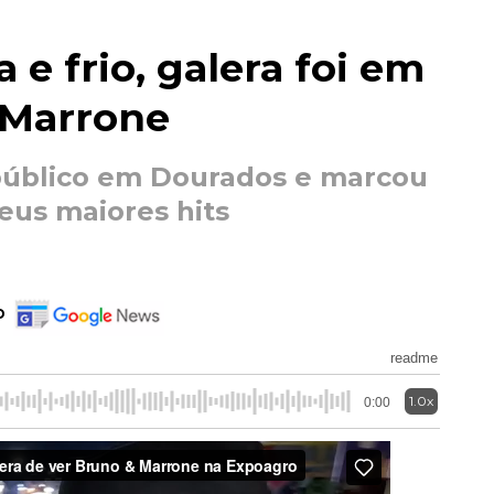
 frio, galera foi em
 Marrone
público em Dourados e marcou
eus maiores hits
o
readme
1.0x
0:00