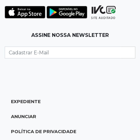
19:35
Bragança Paulista
Corinthians vence Bragantino por 2 a 0 e sobe
para 7º no Brasileirão
19:12
Na Vila Belmiro
ASSINE NOSSA NEWSLETTER
Athletico vence Santos por 2 a 0 e mantém 3º
lugar no Brasileirão
18:51
Oportunidades
UEMS está com seleções para professores
com salários de até R$ 10,2 mil
EXPEDIENTE
18:33
Em 2022
Homem que ajudou a sequestrar bebê matou
ANUNCIAR
adolescente atropelada no Amazonas
POLÍTICA DE PRIVACIDADE
18:15
Nubank Parque