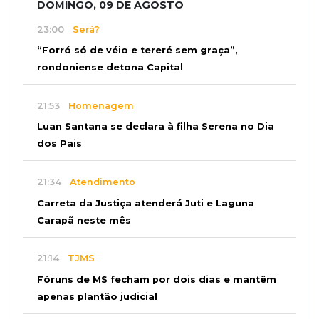
DOMINGO, 09 DE AGOSTO
23:00
Será?
“Forró só de véio e tereré sem graça”,
rondoniense detona Capital
21:53
Homenagem
Luan Santana se declara à filha Serena no Dia
dos Pais
21:34
Atendimento
Carreta da Justiça atenderá Juti e Laguna
Carapã neste mês
21:14
TJMS
Fóruns de MS fecham por dois dias e mantêm
apenas plantão judicial