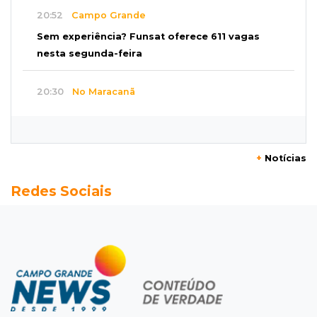
20:52
Campo Grande
Sem experiência? Funsat oferece 611 vagas
nesta segunda-feira
20:30
No Maracanã
Flamengo vence Vitória por 2 a 0 e encurta
distância para o líder
+
Notícias
20:13
Empregos
Redes Sociais
Seleções em MS têm salários de até R$ 8,2 mil;
veja oportunidades
19:50
Jardim Itatiaia
Vigia é amarrado durante roubo de carro e
dois caminhões em pátio