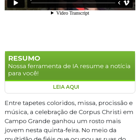
RESUMO
Nossa ferramenta de IA resume a notícia
para você!
LEIA AQUI
A procissão de Corpus Christi reuniu
milhares de fiéis em Campo Grande e
Entre tapetes coloridos, missa, procissão e
encerrou com show do cantor Thiago
música, a celebração de Corpus Christi em
Brado na Avenida Fernando Corrêa da
Campo Grande ganhou um rosto mais
Costa. O evento destacou a crescente
jovem nesta quinta-feira. No meio da
presença de jovens católicos nas
multidão de fiéis que ocupou as ruas do
celebrações da Igreja e como a fé tem