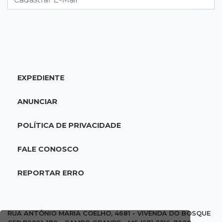
20:34
Sorte
Veja as dezenas de hoje na Dupla Sena,
Lotomania, Quina e mais
EXPEDIENTE
20:15
Pedro Juan Caballero
Fiscalização apreende remédios de farmácia
ANUNCIAR
ligada a laboratório ilegal
POLÍTICA DE PRIVACIDADE
19:56
São Gabriel do Oeste
Suspeitos de ocupar avião interceptado pela
FALE CONOSCO
FAB morrem em confronto
REPORTAR ERRO
19:37
Cotação
Dólar comercial cai 0,46% e encerra semana
cotado a R$ 5,08
RUA ANTÔNIO MARIA COELHO, 4681 - VIVENDA DO BOSQUE