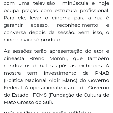
com uma televisão minúscula e hoje
exibições. A iniciativa tem apoio da
ocupa praças com estrutura profissional.
Política Nacional Aldir Blanc e do Governo
do Estado, através da Fundação de
Para ele, levar o cinema para a rua é
Cultura de Mato Grosso do Sul.
garantir acesso, reconhecimento e
conversa depois da sessão. Sem isso, o
cinema vira só produto.
As sessões terão apresentação do ator e
cineasta Breno Moroni, que também
conduz os debates após as exibições. A
mostra tem investimento da PNAB
(Política Nacional Aldir Blanc) do Governo
Federal. A operacionalização é do Governo
do Estado, FCMS (Fundação de Cultura de
Mato Grosso do Sul).