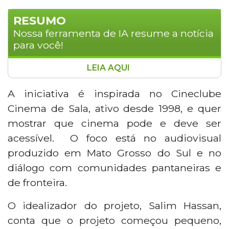
RESUMO
Nossa ferramenta de IA resume a notícia
para você!
LEIA AQUI
A Mostra Itinerante 'Cinema de Sala'
levará exibições gratuitas de filmes para
A iniciativa é inspirada no Cineclube
as cidades de Corumbá, Ladário e Puerto
Cinema de Sala, ativo desde 1998, e quer
Quijarro, na Bolívia, entre 15 e 24 de
mostrar que cinema pode e deve ser
janeiro. Com sessões diárias às 19h, o
acessível. O foco está no audiovisual
evento apresentará 10 produções,
produzido em Mato Grosso do Sul e no
incluindo ficções, documentários e obras
experimentais, com foco no audiovisual
diálogo com comunidades pantaneiras e
de Mato Grosso do Sul. O projeto,
de fronteira.
idealizado por Salim Hassan e inspirado
no Cineclube Cinema de Sala, conta com
O idealizador do projeto, Salim Hassan,
apresentação do ator Breno Moroni, que
conta que o projeto começou pequeno,
também mediará debates após as