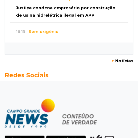
Justiça condena empresário por construção
de usina hidrelétrica ilegal em APP
16:15
Sem oxigênio
Trabalhadores passam mal dentro de caixa-
d'água em obra do Belas Artes
+
Notícias
16:08
Regularização
Redes Sociais
Detran oferece serviços de transferência e
emissão de documentos em mega feirão
15:57
Atenção
Anvisa barra “emagrecedores” sem registro e
alerta para testosterona falsificada
15:50
Eleições 2026