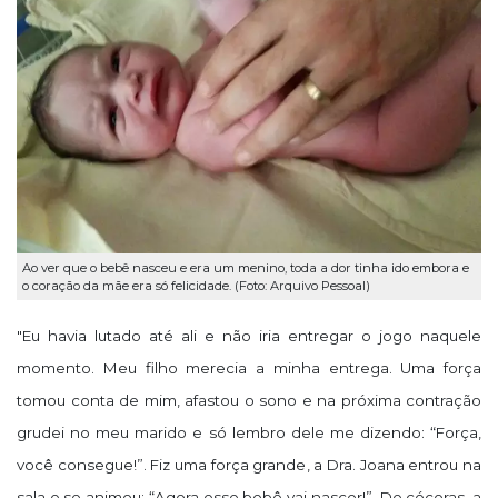
Ao ver que o bebê nasceu e era um menino, toda a dor tinha ido embora e
o coração da mãe era só felicidade. (Foto: Arquivo Pessoal)
"Eu havia lutado até ali e não iria entregar o jogo naquele
momento. Meu filho merecia a minha entrega. Uma força
tomou conta de mim, afastou o sono e na próxima contração
grudei no meu marido e só lembro dele me dizendo: “Força,
você consegue!”. Fiz uma força grande, a Dra. Joana entrou na
sala e se animou: “Agora esse bebê vai nascer!”. De cócoras, a