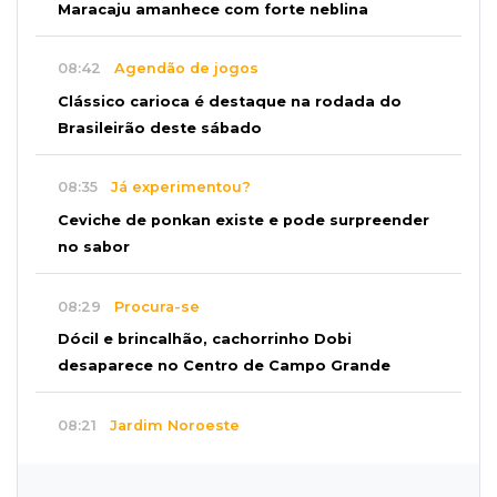
Maracaju amanhece com forte neblina
08:42
Agendão de jogos
Clássico carioca é destaque na rodada do
Brasileirão deste sábado
08:35
Já experimentou?
Ceviche de ponkan existe e pode surpreender
no sabor
08:29
Procura-se
Dócil e brincalhão, cachorrinho Dobi
desaparece no Centro de Campo Grande
08:21
Jardim Noroeste
Homem invade casa pela janela e abusa de
mulher dentro do quarto