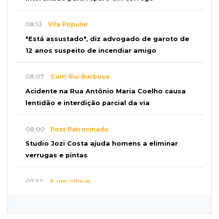
08:13
Vila Popular
"Está assustado", diz advogado de garoto de
12 anos suspeito de incendiar amigo
08:07
Com Rui Barbosa
Acidente na Rua Antônio Maria Coelho causa
lentidão e interdição parcial da via
08:00
Post Patrocinado
Studio Jozi Costa ajuda homens a eliminar
verrugas e pintas
07:52
A um clique
Do 1º prêmio às dívidas, jogadores relatam
como o vício tomou conta da vida