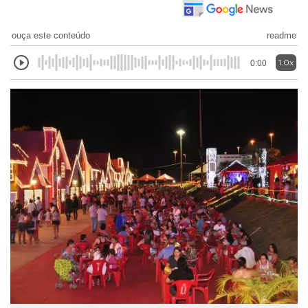
ouça este conteúdo
readme
1.0x
0:00