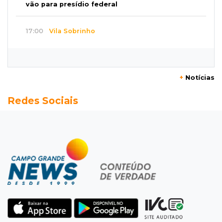
vão para presídio federal
17:00
Vila Sobrinho
Uno capota e Gol invade terreno em acidente
próximo à Praça do Papa
+
Notícias
16:52
De estimação
Redes Sociais
Pet shop é recorrente na venda de cães "fake"
e até de animais doentes
16:47
Adoção especial
Cachorrinho que perdeu um olho espera por
novo lar no CCZ
16:30
Rio Anhanduí
Cágado surge na Ernesto Geisel e motorista
encara barranco para ajudar