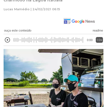
charmoso na Lagoa Itatiaia
Lucas Mamédio | 24/02/2021 06:15
ouça este conteúdo
readme
1.0x
0:00