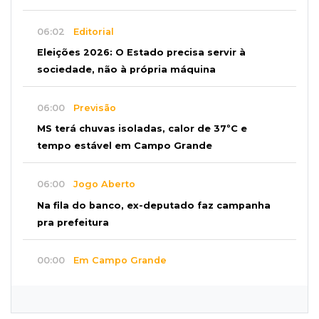
06:02
Editorial
Eleições 2026: O Estado precisa servir à
sociedade, não à própria máquina
06:00
Previsão
MS terá chuvas isoladas, calor de 37ºC e
tempo estável em Campo Grande
06:00
Jogo Aberto
Na fila do banco, ex-deputado faz campanha
pra prefeitura
00:00
Em Campo Grande
Técnico de carnes e resgatista são destaques
entre vagas abertas nesta 5ª