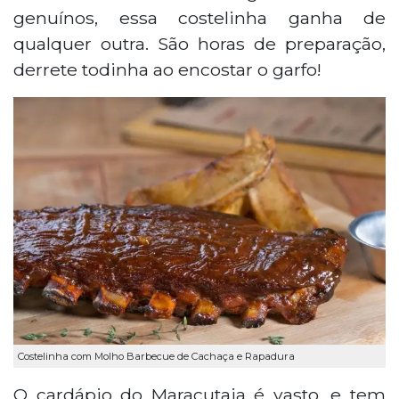
genuínos, essa costelinha ganha de
qualquer outra. São horas de preparação,
derrete todinha ao encostar o garfo!
Costelinha com Molho Barbecue de Cachaça e Rapadura
O cardápio do Maracutaia é vasto, e tem