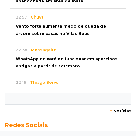
abandonada em área de mata
22:57
Chuva
Vento forte aumenta medo de queda de
árvore sobre casas no Vilas Boas
22:38
Mensageiro
WhatsApp deixará de funcionar em aparelhos
antigos a partir de setembro
22:19
Thiago Servo
Sertanejo desiste de ação de R$ 12 milhões
por pagar pensão sem ser pai
+
Notícias
21:50
Balcão de empregos
Redes Sociais
Semana vai começar com 909 novas
oportunidades de trabalho em 114 funções