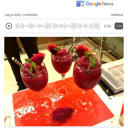
ouça este conteúdo
readme
1.0x
0:00