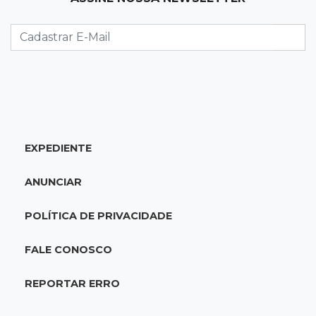
Discord é investigado por falha na proteção
de menores após morte de adolescente
13:33
Produção artesanal
MS chega a 25 cachaças registradas e amplia
número de produtores em 67%
EXPEDIENTE
13:12
Fraude eletrônica
Idoso tem R$ 39,7 mil retirados da conta em
ANUNCIAR
transferências misteriosas
POLÍTICA DE PRIVACIDADE
13:00
Artigos
O crescimento descontrolado das big techs
FALE CONOSCO
12:55
Ventania
REPORTAR ERRO
Árvore cai, bloqueia avenida e deixa comércio