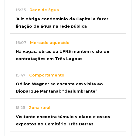
16:25
Rede de água
Juiz obriga condomínio da Capital a fazer
ligação de água na rede pública
16:07
Mercado aquecido
Há vagas: obras da UFN3 mantêm ciclo de
contratações em Três Lagoas
15:47
Comportamento
Odilon Wagner se encanta em visita ao
Bioparque Pantanal: “deslumbrante”
15:25
Zona rural
Visitante encontra túmulo violado e ossos
expostos no Cemitério Três Barras