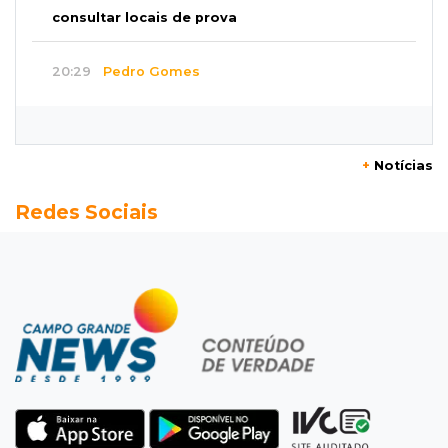
consultar locais de prova
20:29
Pedro Gomes
Jovem morre baleado e suspeita envolve
disputa entre facções rivais
+
Notícias
20:01
Futebol feminino
Redes Sociais
Pantanal treina em Goiânia antes de jogo que
vale acesso inédito à Série A2
19:44
Campeonato Brasileiro
Remo busca empate com Atlético-MG e segue
na zona de rebaixamento
19:27
Caso Ayla
Defesa diz que preso suspeito de sequestro
só emprestou casa a conhecido