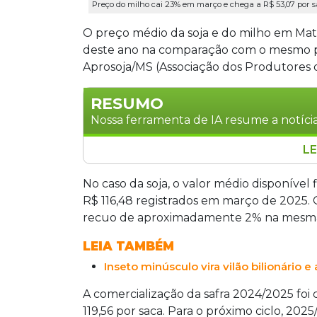
Preço do milho cai 23% em março e chega a R$ 53,07 por s
O preço médio da soja e do milho em Ma
deste ano na comparação com o mesmo p
Aprosoja/MS (Associação dos Produtores d
RESUMO
Nossa ferramenta de IA resume a notícia
LE
Os preços da soja e do milho em Mato
segundo a Aprosoja/MS. A soja caiu 5%,
No caso da soja, o valor médio disponível 
despencou 23%, chegando a R$ 53,07. 
R$ 116,48 registrados em março de 2025. O
oferta, tensões no Irã e variações camb
recuo de aproximadamente 2% na mesma
milho sul-mato-grossense em 2025, red
LEIA TAMBÉM
Inseto minúsculo vira vilão bilionário
A comercialização da safra 2024/2025 fo
119,56 por saca. Para o próximo ciclo, 202