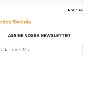
+
Notícias
23:17
Clima
Defesa Civil recomenda atenção em
edes Sociais
MS com formação de ciclone bomba
ASSINE NOSSA NEWSLETTER
23:00
Ideb
Entre escolas com nota divulgada, 3
estaduais lideram o Ensino Médio na
Capital
22:57
Chapadão do Sul
Homem é baleado após apontar
revólver para policiais militares
22:42
Resumão
Palmeiras e Vasco confirmam vagas
nas quartas da Copa do Brasil