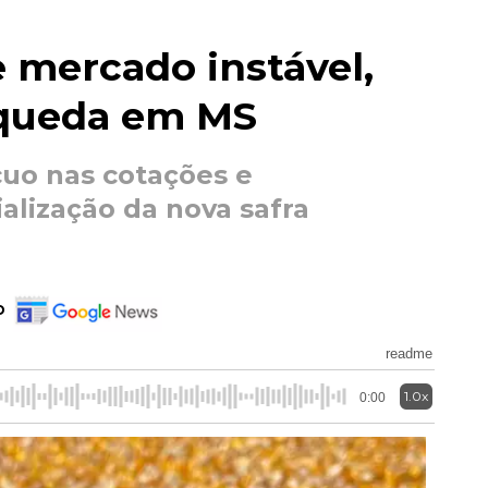
 mercado instável,
 queda em MS
uo nas cotações e
alização da nova safra
o
readme
1.0x
0:00