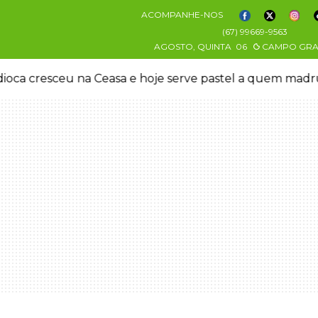
ACOMPANHE-NOS
(67) 99669-9563
AGOSTO, QUINTA
06
CAMPO GR
oca cresceu na Ceasa e hoje serve pastel a quem mad