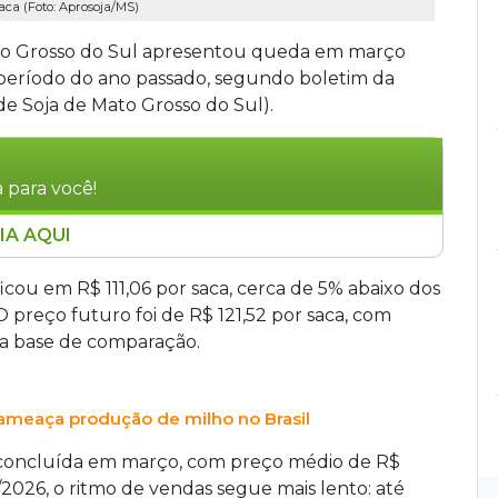
aca (Foto: Aprosoja/MS)
to Grosso do Sul apresentou queda em março
eríodo do ano passado, segundo boletim da
e Soja de Mato Grosso do Sul).
 para você!
IA AQUI
 Grosso do Sul recuaram em março de 2026,
 para R$ 111,06 por saca, enquanto o milho
ficou em R$ 111,06 por saca, cerca de 5% abaixo dos
O analista Mateus Fernandes aponta maior
 preço futuro foi de R$ 121,52 por saca, com
iais como fatores. O Irã, principal comprador do
 base de comparação.
uziu as aquisições, pressionando os preços.
 e ameaça produção de milho no Brasil
i concluída em março, com preço médio de R$
5/2026, o ritmo de vendas segue mais lento: até