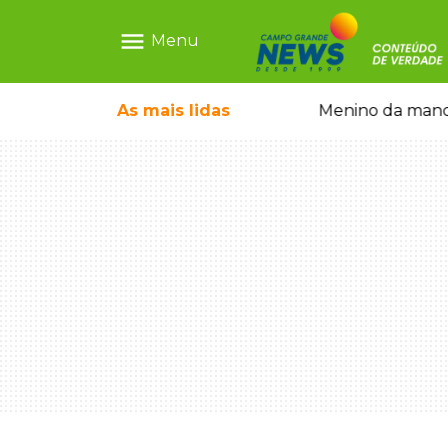
menu
Menu
ãe que não reconhece o filho queimado
As mais
lidas
Menino da mandi