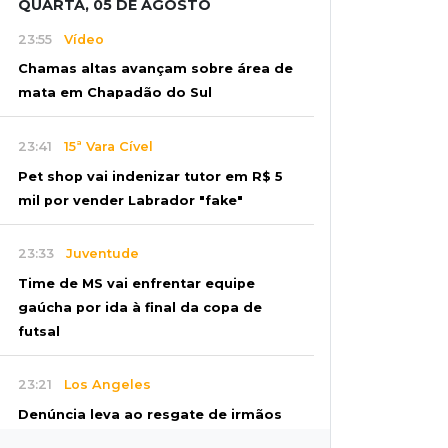
QUARTA, 05 DE AGOSTO
23:55
Vídeo
Chamas altas avançam sobre área de
mata em Chapadão do Sul
23:41
15ª Vara Cível
Pet shop vai indenizar tutor em R$ 5
mil por vender Labrador "fake"
23:33
Juventude
Time de MS vai enfrentar equipe
gaúcha por ida à final da copa de
futsal
23:21
Los Angeles
Denúncia leva ao resgate de irmãos
deixados sozinhos em casa trancada