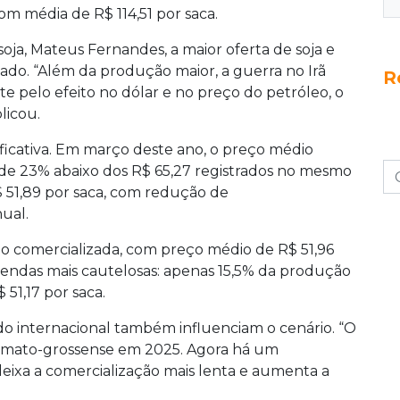
om média de R$ 114,51 por saca.
ja, Mateus Fernandes, a maior oferta de soja e
ado. “Além da produção maior, a guerra no Irã
R
e pelo efeito no dólar e no preço do petróleo, o
licou.
icativa. Em março deste ano, o preço médio
a de 23% abaixo dos R$ 65,27 registrados no mesmo
 51,89 por saca, com redução de
ual.
o comercializada, com preço médio de R$ 51,96
 vendas mais cautelosas: apenas 15,5% da produção
51,17 por saca.
o internacional também influenciam o cenário. “O
ul-mato-grossense em 2025. Agora há um
eixa a comercialização mais lenta e aumenta a