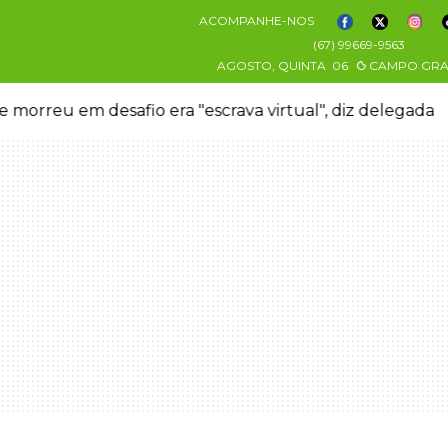
ACOMPANHE-NOS
(67) 99669-9563
AGOSTO, QUINTA
06
CAMPO GR
 morreu em desafio era "escrava virtual", diz delegada