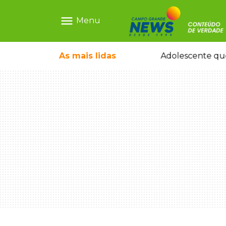
menu
Menu
As mais
lidas
Sapatos de marca e tamanco de Scheila Carvalho viram achados em Bazar de Cincão
Adolescente que