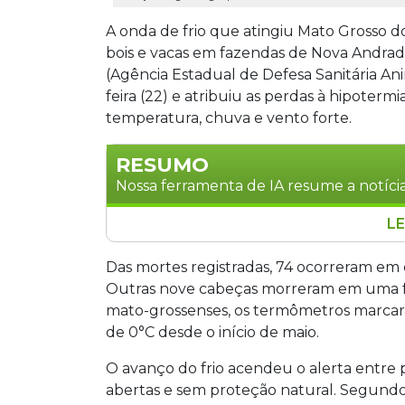
A onda de frio que atingiu Mato Grosso d
bois e vacas em fazendas de Nova Andradin
(Agência Estadual de Defesa Sanitária An
feira (22) e atribuiu as perdas à hipoter
temperatura, chuva e vento forte.
RESUMO
Nossa ferramenta de IA resume a notícia
LE
Onda de frio em Mato Grosso do Sul c
Nova Andradina e Angélica por hipote
Das mortes registradas, 74 ocorreram em 
vento forte. A Iagro confirmou os casos
Outras nove cabeças morreram em uma fa
áreas protegidas e reforçar a alimenta
mato-grossenses, os termômetros marca
manejo do rebanho é responsabilidade 
de 0°C desde o início de maio.
O avanço do frio acendeu o alerta entre 
abertas e sem proteção natural. Segundo o