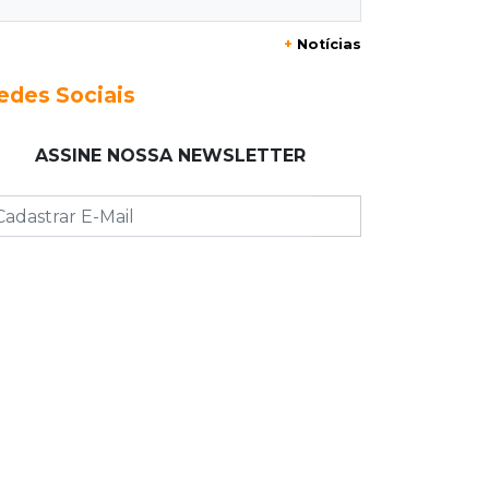
20:25
Sorte
+
Notícias
Veja as dezenas de hoje na Mega-
Sena, Quina, Timemania e mais
edes Sociais
20:06
Balcão de empregos
ASSINE NOSSA NEWSLETTER
Semana termina com 913 vagas de
trabalho abertas em 114 funções
19:47
Festival do Sobá
Em visita à Feira Central, Riedel volta
a prometer apoio para revitalização
19:28
Contravenção penal
STF suspende julgamento que pode
definir futuro do jogo do bicho no
País