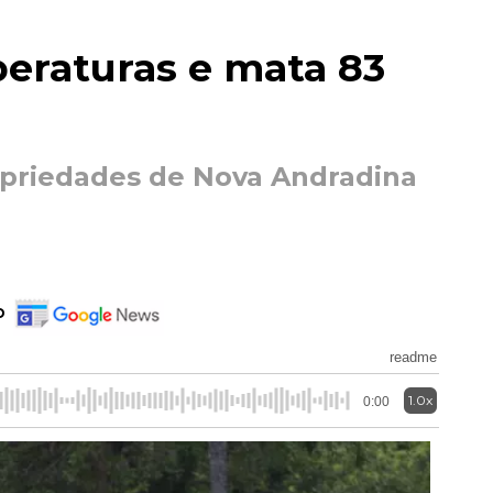
eraturas e mata 83
priedades de Nova Andradina
o
readme
1.0x
0:00