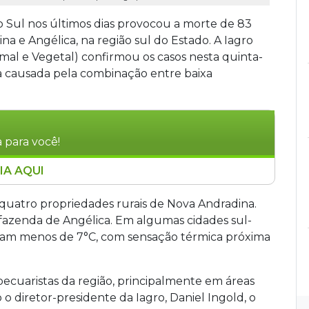
o Sul nos últimos dias provocou a morte de 83
a e Angélica, na região sul do Estado. A Iagro
imal e Vegetal) confirmou os casos nesta quinta-
mia causada pela combinação entre baixa
 para você!
IA AQUI
ausou a morte de 83 bovinos em fazendas de
rmia, combinando baixas temperaturas, chuva e
quatro propriedades rurais de Nova Andradina.
 e orientou produtores a transferir animais para
zenda de Angélica. Em algumas cidades sul-
ção. O Estado não paga indenização, pois o
ram menos de 7°C, com sensação térmica próxima
dos proprietários.
pecuaristas da região, principalmente em áreas
 diretor-presidente da Iagro, Daniel Ingold, o