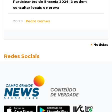
Participantes do Encceja 2026 já podem
consultar locais de prova
20:29
Pedro Gomes
Jovem morre baleado e suspeita envolve
disputa entre facções rivais
+
Notícias
20:01
Futebol feminino
Redes Sociais
Pantanal treina em Goiânia antes de jogo que
vale acesso inédito à Série A2
19:44
Campeonato Brasileiro
Remo busca empate com Atlético-MG e segue
na zona de rebaixamento
19:27
Caso Ayla
Defesa diz que preso suspeito de sequestro