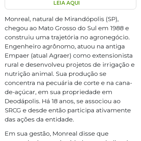
LEIA AQUI
José Eduardo Duenhas Monreal foi eleito
presidente do Sindicato Rural de Campo
Monreal, natural de Mirandópolis (SP),
Grande, Rochedo e Corguinho, em chapa
chegou ao Mato Grosso do Sul em 1988 e
única, para o triênio 2025-2027. Monreal,
construiu uma trajetória no agronegócio.
engenheiro agrônomo, atua no
Engenheiro agrônomo, atuou na antiga
agronegócio desde 1988 e é associado ao
Empaer (atual Agraer) como extensionista
sindicato há 18 anos. Ele pretende
fortalecer os produtores rurais, melhorar
rural e desenvolveu projetos de irrigação e
infraestrutura e assistência técnica, e
nutrição animal. Sua produção se
apoiar novas cadeias produtivas como
concentra na pecuária de corte e na cana-
silvicultura e suinocultura. A gestão
de-açúcar, em sua propriedade em
continuará promovendo eventos como o
Deodápolis. Há 18 anos, se associou ao
Interagro 2025 e parcerias com entidades
e governo para capacitação no setor.
SRCG e desde então participa ativamente
das ações da entidade.
Em sua gestão, Monreal disse que