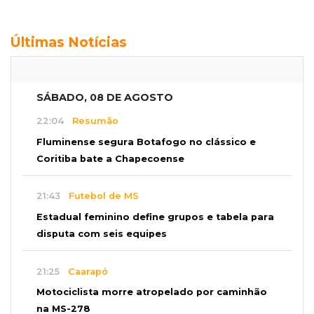
Últimas Notícias
SÁBADO, 08 DE AGOSTO
22:04
Resumão
Fluminense segura Botafogo no clássico e
Coritiba bate a Chapecoense
21:43
Futebol de MS
Estadual feminino define grupos e tabela para
disputa com seis equipes
21:25
Caarapó
Motociclista morre atropelado por caminhão
na MS-278