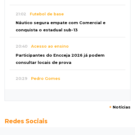
21:02
Futebol de base
Náutico segura empate com Comercial e
conquista o estadual sub-13
20:40
Acesso ao ensino
Participantes do Encceja 2026 já podem
consultar locais de prova
20:29
Pedro Gomes
Jovem morre baleado e suspeita envolve
disputa entre facções rivais
+
Notícias
20:01
Futebol feminino
Redes Sociais
Pantanal treina em Goiânia antes de jogo que
vale acesso inédito à Série A2