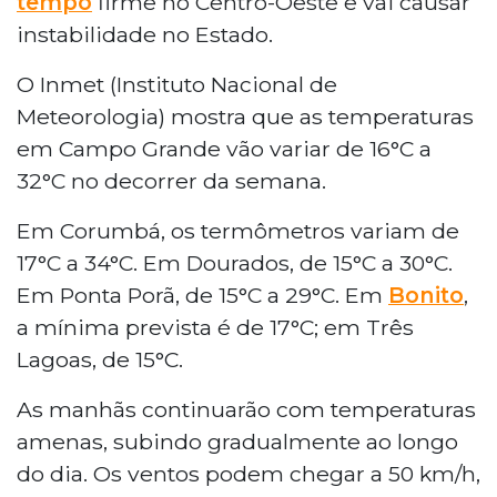
tempo
firme no Centro-Oeste e vai causar
do Estado. As temperaturas em Campo
instabilidade no Estado.
Grande variarão entre 16°C e 32°C. Em
Corumbá, entre 17°C e 34°C, e em
O Inmet (Instituto Nacional de
Dourados, entre 15°C e 30°C. O Estado
Meteorologia) mostra que as temperaturas
também está sob alerta de umidade
em Campo Grande vão variar de 16°C a
baixa do ar, entre 20% e 30%, índice
32°C no decorrer da semana.
comparável ao de regiões desérticas.
Em Corumbá, os termômetros variam de
17°C a 34°C. Em Dourados, de 15°C a 30°C.
Em Ponta Porã, de 15°C a 29°C. Em
Bonito
,
a mínima prevista é de 17°C; em Três
Lagoas, de 15°C.
As manhãs continuarão com temperaturas
amenas, subindo gradualmente ao longo
do dia. Os ventos podem chegar a 50 km/h,