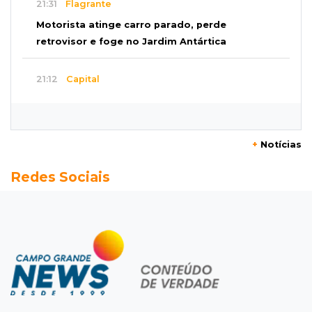
21:31
Flagrante
Motorista atinge carro parado, perde
retrovisor e foge no Jardim Antártica
21:12
Capital
Mãe faz apelo por bebê desaparecida: “Sinto
que ela está por perto”
+
Notícias
20:53
Futebol
Redes Sociais
Ventania adia Botafogo x Fluminense pelo
Brasileirão Feminino
20:34
Sorte
Veja as dezenas de hoje na Dupla Sena,
Lotomania, Quina e mais
20:15
Pedro Juan Caballero