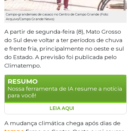
Campo-grandenses de casaco no Centro de Campo Grande (Foto:
Arquivo/Campo Grande News)
A partir de segunda-feira (8), Mato Grosso
do Sul deve voltar a ter períodos de chuva
e frente fria, principalmente no oeste e sul
do Estado. A previsão foi publicada pelo
Climatempo.
RESUMO
Nossa ferramenta de IA resume a notícia
para você!
LEIA AQUI
A partir de segunda-feira (8), Mato Grosso
do Sul deve registrar períodos de chuva e
A mudança climática chega após dias de
frente fria, especialmente no Oeste e Sul