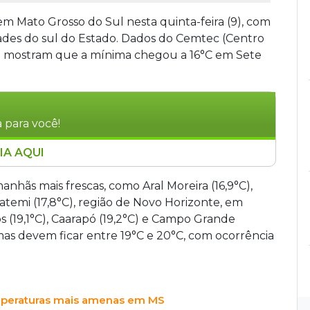
 em Mato Grosso do Sul nesta quinta-feira (9), com
dades do sul do Estado. Dados do Cemtec (Centro
) mostram que a mínima chegou a 16°C em Sete
 para você!
IA AQUI
ras temperaturas baixas do ano nesta quarta-
 Quedas, segundo o Cemtec. Outras cidades
hãs mais frescas, como Aral Moreira (16,9°C),
 Campo Grande, com 21,5°C. O Inmet prevê
uatemi (17,8°C), região de Novo Horizonte, em
o sul do Estado, com elevação gradual nos dias
s (19,1°C), Caarapó (19,2°C) e Campo Grande
atálio Abraão.
imas devem ficar entre 19°C e 20°C, com ocorrência
mperaturas mais amenas em MS