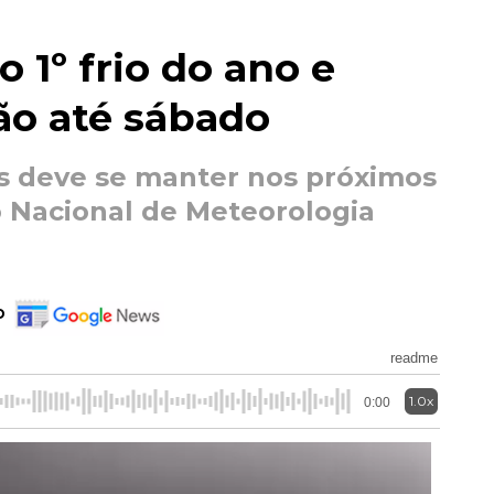
o 1º frio do ano e
ão até sábado
s deve se manter nos próximos
o Nacional de Meteorologia
o
readme
1.0x
0:00