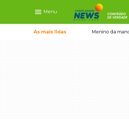
menu
Menu
ntre crianças brasileiras
As mais
lidas
Menino da mandi