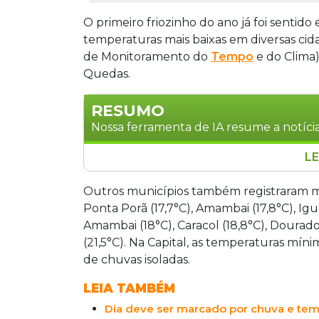
O primeiro friozinho do ano já foi sentido
temperaturas mais baixas em diversas ci
de Monitoramento do
Tempo
e do Clima
Quedas.
RESUMO
Nossa ferramenta de IA resume a notícia
LE
Mato Grosso do Sul registrou as primei
feira (9), com mínima de 16°C em Sete
Outros municípios também registraram man
também tiveram manhãs frescas, como
Ponta Porã (17,7°C), Amambai (17,8°C), Ig
mínimas entre 16°C e 19°C até sábado n
Amambai (18°C), Caracol (18,8°C), Dourado
seguintes, segundo o meteorologista N
(21,5°C). Na Capital, as temperaturas mín
de chuvas isoladas.
LEIA TAMBÉM
Dia deve ser marcado por chuva e te