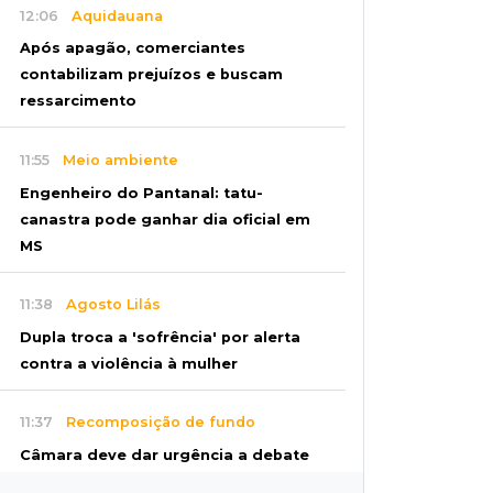
12:06
Aquidauana
Após apagão, comerciantes
contabilizam prejuízos e buscam
ressarcimento
11:55
Meio ambiente
Engenheiro do Pantanal: tatu-
canastra pode ganhar dia oficial em
MS
11:38
Agosto Lilás
Dupla troca a 'sofrência' por alerta
contra a violência à mulher
11:37
Recomposição de fundo
Câmara deve dar urgência a debate
sobre dívida da prefeitura com