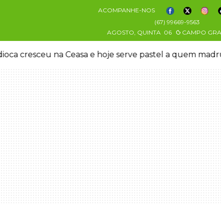
ACOMPANHE-NOS
(67) 99669-9563
AGOSTO, QUINTA
06
CAMPO GR
oca cresceu na Ceasa e hoje serve pastel a quem mad