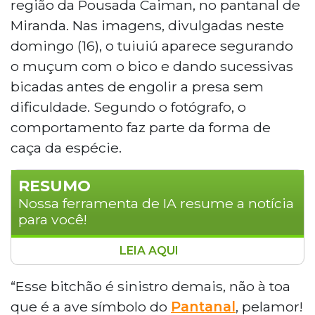
região da Pousada Caiman, no pantanal de
Miranda. Nas imagens, divulgadas neste
domingo (16), o tuiuiú aparece segurando
o muçum com o bico e dando sucessivas
bicadas antes de engolir a presa sem
dificuldade. Segundo o fotógrafo, o
comportamento faz parte da forma de
caça da espécie.
RESUMO
Nossa ferramenta de IA resume a notícia
para você!
LEIA AQUI
Vídeo registrado pelo fotógrafo Maurício
Abib no Pantanal de Miranda, a 208 km
“Esse bitchão é sinistro demais, não à toa
de Campo Grande, mostra um tuiuiú
que é a ave símbolo do
Pantanal
, pelamor!