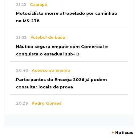
21:25
Caarapó
Motociclista morre atropelado por caminhão
na MS-278
21:02
Futebol de base
Náutico segura empate com Comercial e
conquista o estadual sub-13
20:40
Acesso ao ensino
Participantes do Encceja 2026 já podem
consultar locais de prova
20:29
Pedro Gomes
Jovem morre baleado e suspeita envolve
disputa entre facções rivais
+
Notícias
20:01
Futebol feminino