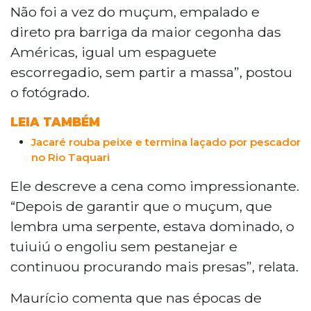
engolindo um muçum, peixe de
Não foi a vez do muçum, empalado e
aparência semelhante a uma cobra. O
direto pra barriga da maior cegonha das
biólogo Rudi Laps, da UFMS, explica que o
Américas, igual um espaguete
muçum é item frequente na dieta da ave
e que o tuiuiú é especialista em
escorregadio, sem partir a massa”, postou
vertebrados aquáticos, alimentando-se
o fotógrado.
principalmente de peixes e anfíbios.
LEIA TAMBÉM
Jacaré rouba peixe e termina laçado por pescador
no Rio Taquari
Ele descreve a cena como impressionante.
“Depois de garantir que o muçum, que
lembra uma serpente, estava dominado, o
tuiuiú o engoliu sem pestanejar e
continuou procurando mais presas”, relata.
Maurício comenta que nas épocas de