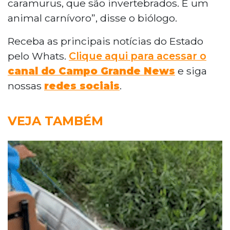
caramurus, que são invertebrados. É um
animal carnívoro”, disse o biólogo.
Receba as principais notícias do Estado
pelo Whats.
Clique aqui para acessar o
canal do Campo Grande News
e siga
nossas
redes sociais
.
VEJA TAMBÉM