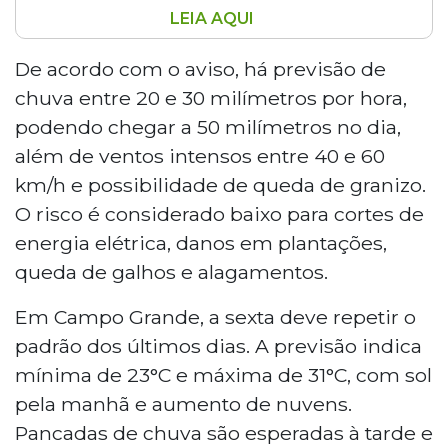
LEIA AQUI
A sexta-feira em Mato Grosso do Sul será
marcada por instabilidade climática, com sol
De acordo com o aviso, há previsão de
entre nuvens e risco de tempestades. O Inmet
chuva entre 20 e 30 milímetros por hora,
emitiu alerta de perigo potencial, prevendo
podendo chegar a 50 milímetros no dia,
chuvas de até 50 milímetros no dia e ventos de
além de ventos intensos entre 40 e 60
até 60 km/h, com possibilidade de granizo.Em
km/h e possibilidade de queda de granizo.
Campo Grande, a temperatura oscilará entre
23°C e 31°C, enquanto Corumbá registrará
O risco é considerado baixo para cortes de
máxima de 34°C. Três Lagoas apresenta o
energia elétrica, danos em plantações,
cenário mais crítico, com previsão de chuvas
queda de galhos e alagamentos.
durante todo o dia e temperatura máxima de
33°C. Há risco baixo de cortes de energia e
Em Campo Grande, a sexta deve repetir o
alagamentos.
padrão dos últimos dias. A previsão indica
mínima de 23°C e máxima de 31°C, com sol
pela manhã e aumento de nuvens.
Pancadas de chuva são esperadas à tarde e