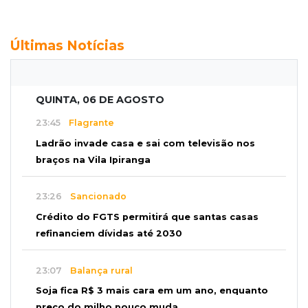
Últimas Notícias
QUINTA, 06 DE AGOSTO
23:45
Flagrante
Ladrão invade casa e sai com televisão nos
braços na Vila Ipiranga
23:26
Sancionado
Crédito do FGTS permitirá que santas casas
refinanciem dívidas até 2030
23:07
Balança rural
Soja fica R$ 3 mais cara em um ano, enquanto
preço do milho pouco muda