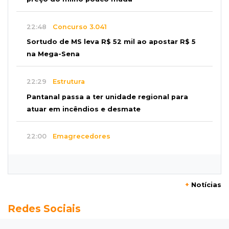
22:48
Concurso 3.041
Sortudo de MS leva R$ 52 mil ao apostar R$ 5
na Mega-Sena
22:29
Estrutura
Pantanal passa a ter unidade regional para
atuar em incêndios e desmate
22:00
Emagrecedores
MS lidera procura digital por canetas
paraguaias sem registro
+
Notícias
21:41
Nova Alvorada do Sul
Redes Sociais
Granizo danifica telhados e plantações
durante temporal no interior