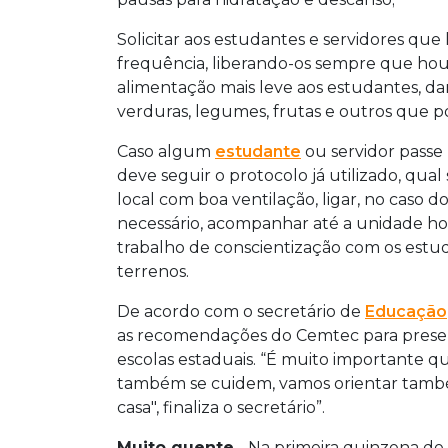
Solicitar aos estudantes e servidores qu
frequência, liberando-os sempre que hou
alimentação mais leve aos estudantes, da
verduras, legumes, frutas e outros que
Caso algum
estudante
ou servidor passe
deve seguir o protocolo já utilizado, qua
local com boa ventilação, ligar, no caso d
necessário, acompanhar até a unidade ho
trabalho de conscientização com os estu
terrenos.
De acordo com o secretário de
Educação
as recomendações do Cemtec para preser
escolas estaduais. “É muito importante qu
também se cuidem, vamos orientar també
casa", finaliza o secretário”.
Muito quente
- Na primeira quinzena d