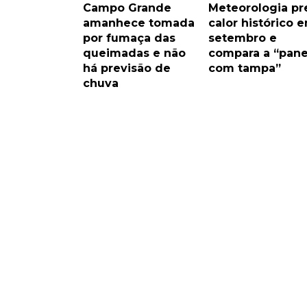
Campo Grande
Meteorologia pr
amanhece tomada
calor histórico 
por fumaça das
setembro e
queimadas e não
compara a “pane
há previsão de
com tampa”
chuva