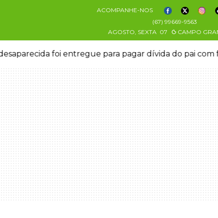
ACOMPANHE-NOS
(67) 99669-9563
AGOSTO, SEXTA
07
CAMPO GRA
esaparecida foi entregue para pagar dívida do pai com 