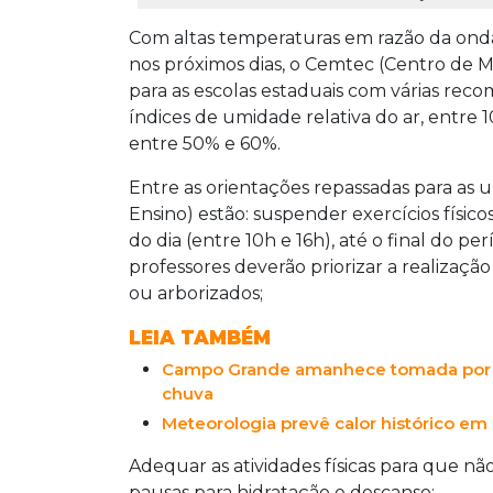
Com altas temperaturas em razão da onda
nos próximos dias, o Cemtec (Centro de
para as escolas estaduais com várias re
índices de umidade relativa do ar, entre 
entre 50% e 60%.
Entre as orientações repassadas para as 
Ensino) estão: suspender exercícios físi
do dia (entre 10h e 16h), até o final do pe
professores deverão priorizar a realizaçã
ou arborizados;
LEIA TAMBÉM
Campo Grande amanhece tomada por f
chuva
Meteorologia prevê calor histórico e
Adequar as atividades físicas para que n
pausas para hidratação e descanso;