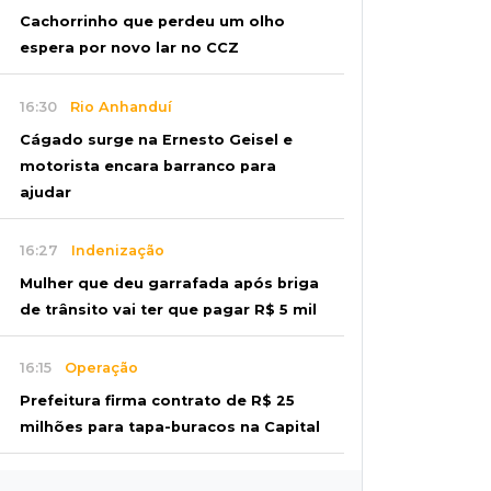
Cachorrinho que perdeu um olho
espera por novo lar no CCZ
16:30
Rio Anhanduí
Cágado surge na Ernesto Geisel e
motorista encara barranco para
ajudar
16:27
Indenização
Mulher que deu garrafada após briga
de trânsito vai ter que pagar R$ 5 mil
16:15
Operação
Prefeitura firma contrato de R$ 25
milhões para tapa-buracos na Capital
16:07
Crime em maio