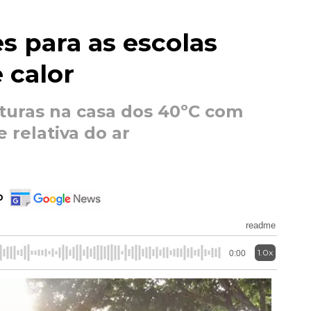
es para as escolas
 calor
turas na casa dos 40ºC com
 relativa do ar
o
readme
1.0x
0:00