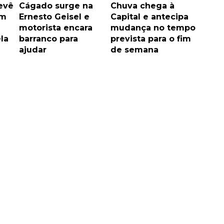
evê
Cágado surge na
Chuva chega à
em
Ernesto Geisel e
Capital e antecipa
motorista encara
mudança no tempo
la
barranco para
prevista para o fim
ajudar
de semana