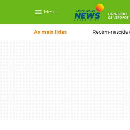
menu
Menu
As mais
lidas
Motorista embriagado e sem CNH é preso por homicídio após morte de motociclista
Recém-nascida d