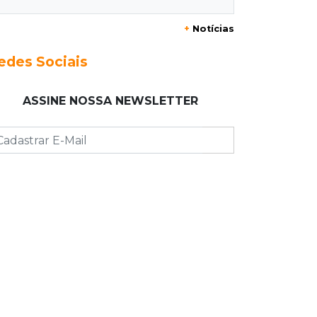
Assassino é preso saindo armado de
+
Notícias
padaria no Taveirópolis
edes Sociais
15:53
Feriadão
Justiça suspende expediente por
ASSINE NOSSA NEWSLETTER
dois dias e só volta na próxima
quarta
15:45
Vídeo
Jovem é baleado por atiradores na
loja do pai e morre a caminho do
hospital
15:35
Crime no Coophavila II
Acusado de matar ex da esposa a
facadas alega legítima defesa e é
absolvido