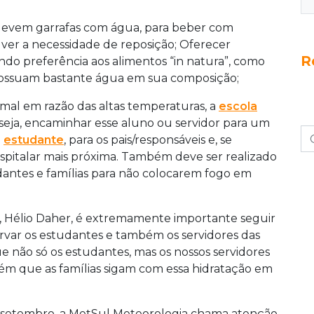
e levem garrafas com água, para beber com
ver a necessidade de reposição; Oferecer
R
ndo preferência aos alimentos “in natura”, como
 possuam bastante água em sua composição;
 mal em razão das altas temperaturas, a
escola
l seja, encaminhar esse aluno ou servidor para um
o
estudante
, para os pais/responsáveis e, se
spitalar mais próxima. Também deve ser realizado
dantes e famílias para não colocarem fogo em
, Hélio Daher, é extremamente importante seguir
var os estudantes e também os servidores das
e não só os estudantes, mas os nossos servidores
m que as famílias sigam com essa hidratação em
e setembro, a MetSul Meteorologia chama atenção