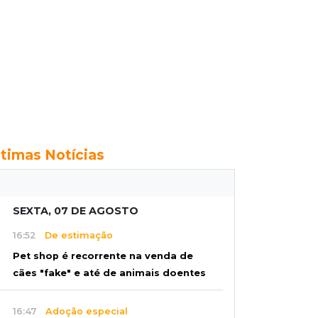
ltimas Notícias
SEXTA, 07 DE AGOSTO
16:52
De estimação
Pet shop é recorrente na venda de
cães "fake" e até de animais doentes
16:47
Adoção especial