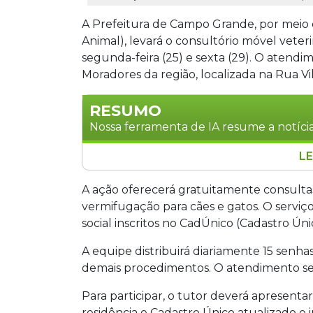
A Prefeitura de Campo Grande, por meio
Animal), levará o consultório móvel veter
segunda-feira (25) e sexta (29). O atendi
Moradores da região, localizada na Rua Vill
RESUMO
Nossa ferramenta de IA resume a notícia
LE
A Prefeitura de Campo Grande levará o 
Caiçara e Jardim Anahy entre os dias 2
A ação oferecerá gratuitamente consultas 
oferece consultas, castrações, vacinaç
vermifugação para cães e gatos. O serviç
cães e gatos de tutores cadastrados no 
social inscritos no CadÚnico (Cadastro Ún
para cada procedimento, por ordem d
A equipe distribuirá diariamente 15 senhas
demais procedimentos. O atendimento se
Para participar, o tutor deverá apresent
residência e Cadastro Único atualizado 