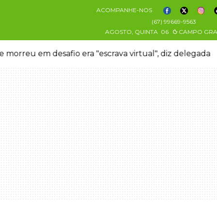
ACOMPANHE-NOS
(67) 99669-9563
AGOSTO, QUINTA
06
CAMPO GR
 morreu em desafio era "escrava virtual", diz delegada