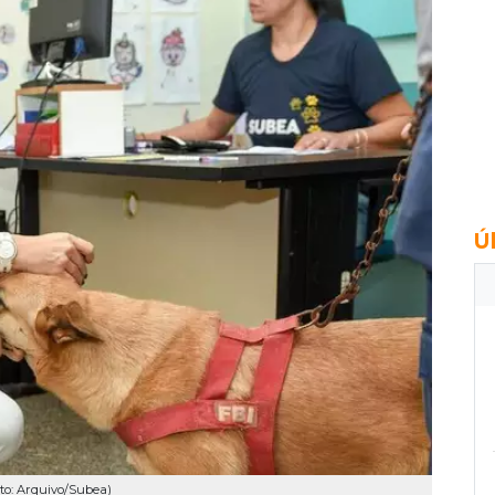
Ú
to: Arquivo/Subea)