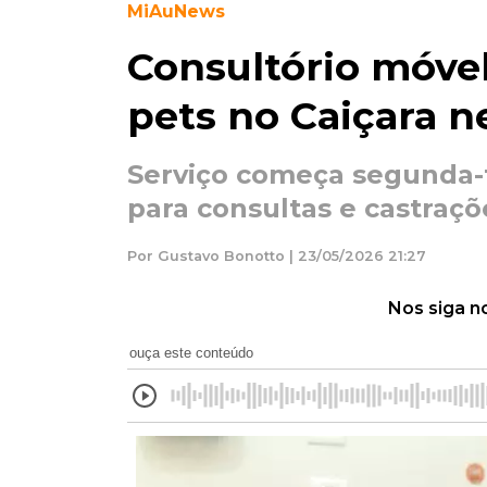
MiAuNews
Consultório móve
pets no Caiçara 
Serviço começa segunda-f
para consultas e castraçõ
Por Gustavo Bonotto | 23/05/2026 21:27
Nos siga n
ouça este conteúdo