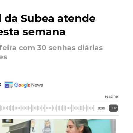
l da Subea atende
nesta semana
eira com 30 senhas diárias
es
o
readme
1.0x
0:00