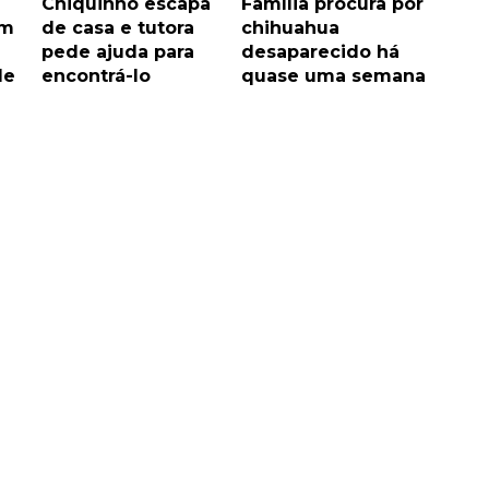
Chiquinho escapa
Família procura por
im
de casa e tutora
chihuahua
pede ajuda para
desaparecido há
de
encontrá-lo
quase uma semana