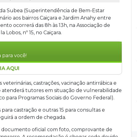
 da Subea (Superintendência de Bem-Estar
inário aos bairros Caiçara e Jardim Anahy entre
mento ocorrerá das 8h às 13h, na Associação de
a Lobos, nº 15, no Caiçara.
 para você!
IA AQUI
consultório móvel veterinário aos bairros
5 e 29 de novembro, das 8h às 13h. O serviço
veterinárias, castrações, vacinação antirrábica e
ão antirrábica e vermifugação gratuitas para
o atenderá tutores em situação de vulnerabilidade
CadÚnico. São distribuídas 15 senhas diárias
ico para Programas Sociais do Governo Federal).
e chegada.
 para castração e outras 15 para consultas e
guirá a ordem de chegada.
ar documento oficial com foto, comprovante de
e impresso. A recomendação é chegar cedo devido