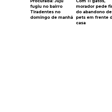
Procurada: Juju
Com 11 gatos,
fugiu no bairro
morador pede f
Tiradentes no
do abandono de
domingo de manhã
pets em frente 
casa