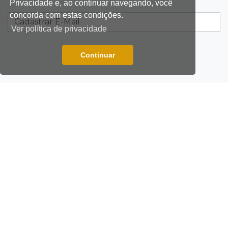
Privacidade e, ao continuar navegando, você
sem energia em Campo Grande
concorda com estas condições.
Ver política de privacidade
12:34
"Foi mal"
Mulher em situação de rua coloca fogo em
Continuar
terreno e causa incêndio no Santo Amaro
12:10
Direito
EXPEDIENTE
Inteligência Artificial avança na advocacia e
encurta tarefas administrativas
ANUNCIAR
12:08
Decisão judicial
POLÍTICA DE PRIVACIDADE
Justiça manda tirar canil e proíbe treino do
Choque ao lado de condomínio
FALE CONOSCO
11:56
Esquecidos
REPORTAR ERRO
Primeiro corpo do “cemitério de Nando”
nunca teve nome