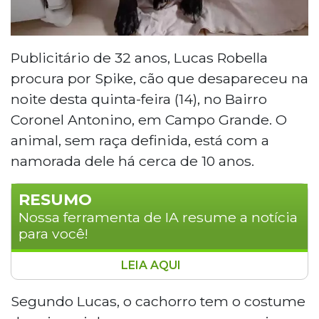
Publicitário de 32 anos, Lucas Robella
procura por Spike, cão que desapareceu na
noite desta quinta-feira (14), no Bairro
Coronel Antonino, em Campo Grande. O
animal, sem raça definida, está com a
namorada dele há cerca de 10 anos.
RESUMO
Nossa ferramenta de IA resume a notícia
para você!
LEIA AQUI
Spike, cão sem raça definida de pelagem preta
com partes brancas nas patas, desapareceu na
Segundo Lucas, o cachorro tem o costume
noite desta quinta-feira (14) no Bairro Coronel