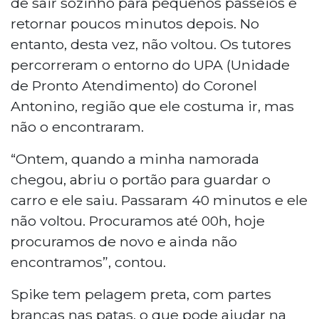
de sair sozinho para pequenos passeios e
Antonino, em Campo Grande. O animal, que
retornar poucos minutos depois. No
está com a tutora há 10 anos, saiu pelo portão e
entanto, desta vez, não voltou. Os tutores
não retornou. Informações podem ser
percorreram o entorno do UPA (Unidade
repassadas pelos telefones (67) 99608-1620 e
(67) 99252-5864.
de Pronto Atendimento) do Coronel
Antonino, região que ele costuma ir, mas
não o encontraram.
“Ontem, quando a minha namorada
chegou, abriu o portão para guardar o
carro e ele saiu. Passaram 40 minutos e ele
não voltou. Procuramos até 00h, hoje
procuramos de novo e ainda não
encontramos”, contou.
Spike tem pelagem preta, com partes
brancas nas patas, o que pode ajudar na