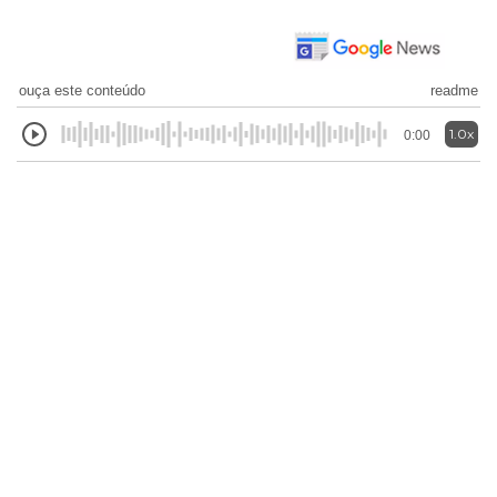
ouça este conteúdo
readme
1.0x
0:00