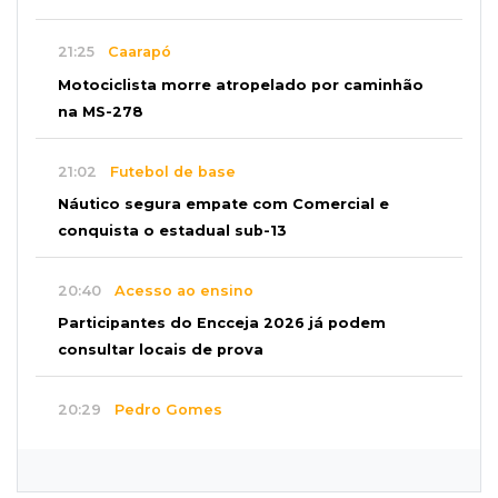
21:25
Caarapó
Motociclista morre atropelado por caminhão
na MS-278
21:02
Futebol de base
Náutico segura empate com Comercial e
conquista o estadual sub-13
20:40
Acesso ao ensino
Participantes do Encceja 2026 já podem
consultar locais de prova
20:29
Pedro Gomes
Jovem morre baleado e suspeita envolve
disputa entre facções rivais