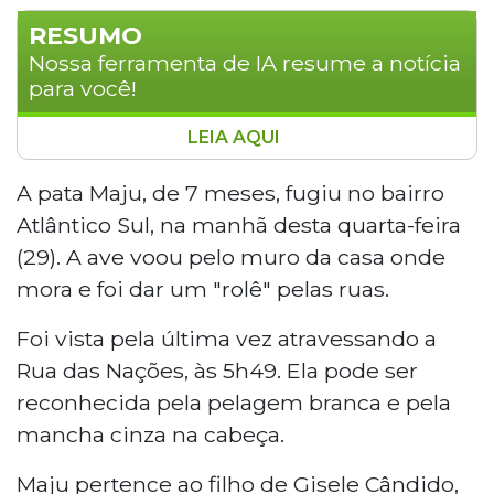
RESUMO
Nossa ferramenta de IA resume a notícia
para você!
LEIA AQUI
Uma pata chamada Maju, de 7 meses,
fugiu na manhã desta quarta-feira (29) no
A pata Maju, de 7 meses, fugiu no bairro
Bairro Atlântico Sul. O animal pertence ao
Atlântico Sul, na manhã desta quarta-feira
filho autista de Gisele Cândido, de 39
(29). A ave voou pelo muro da casa onde
anos, e tem grande importância
mora e foi dar um "rolê" pelas ruas.
emocional para o menino de 14 anos. A
pata tem pelagem branca com mancha
Foi vista pela última vez atravessando a
cinza na cabeça. Informações pelo
Rua das Nações, às 5h49. Ela pode ser
telefone (67) 99236-3600.
reconhecida pela pelagem branca e pela
mancha cinza na cabeça.
Maju pertence ao filho de Gisele Cândido,