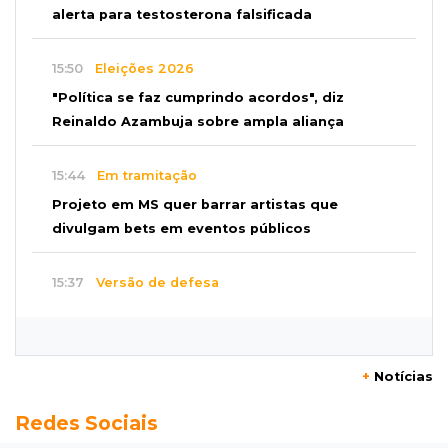
alerta para testosterona falsificada
15:50
Eleições 2026
"Política se faz cumprindo acordos", diz
Reinaldo Azambuja sobre ampla aliança
15:44
Em tramitação
Projeto em MS quer barrar artistas que
divulgam bets em eventos públicos
15:37
Versão de defesa
Caminhão envolvido em acidente com 4
mortes quebrou na pista
+
Notícias
15:27
Pagará indenização
Redes Sociais
Homem que atacou ex com motosserra na
frente da filha é condenado