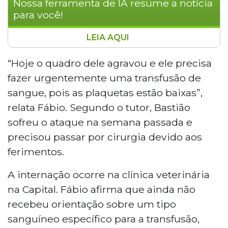
Nossa ferramenta de IA resume a notícia
para você!
LEIA AQUI
Bastião, cão de 7 anos, sobreviveu ao
ataque de um pitbull em Porto Murtinho,
“Hoje o quadro dele agravou e ele precisa
mas precisa com urgência de um doador
fazer urgentemente uma transfusão de
de sangue após apresentar piora no
sangue, pois as plaquetas estão baixas”,
quadro clínico nesta sexta-feira (3), com
relata Fábio. Segundo o tutor, Bastião
plaquetas baixas. O animal está internado
sofreu o ataque na semana passada e
em uma clínica veterinária em Campo
Grande. O tutor Fábio Escobar Rodrigues
precisou passar por cirurgia devido aos
busca um cachorro saudável acima de 20
ferimentos.
quilos para doação. Contato: (67) 99200-
9983.
A internação ocorre na clínica veterinária
na Capital. Fábio afirma que ainda não
recebeu orientação sobre um tipo
sanguíneo específico para a transfusão,