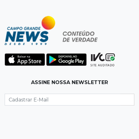
15:24
Veículos
Rodamos 1.000 km com o Basalt; veja onde
ele mais surpreendeu
15:14
Luto na arquitetura
Morre aos 58 anos Luis Pedro Scalise,
arquiteto dos projetos fora do comum
14:55
Categorias de base
ASSINE NOSSA NEWSLETTER
Times de Dourados e Campo Grande vencem
1ª etapa do Festival de Futebol Sub-11
14:47
"Acrodermo"
Típico de MS, bocaiúva vira cosmético em
pesquisa da UFMS premiada no Paìs