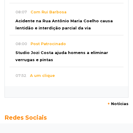
08:07
Com Rui Barbosa
Acidente na Rua Antônio Maria Coelho causa
lentidão e interdição parcial da via
08:00
Post Patrocinado
Studio Jozi Costa ajuda homens a eliminar
verrugas e pintas
07:52
A um clique
Do 1º prêmio às dívidas, jogadores relatam
como o vício tomou conta da vida
+
Notícias
07:46
Fomento
Redes Sociais
Com só 1,3% do crédito de inovação da Finep,
indústria de MS pede espaço