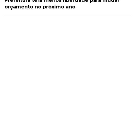
Prefeitura terá menos liberdade para mudar
orçamento no próximo ano