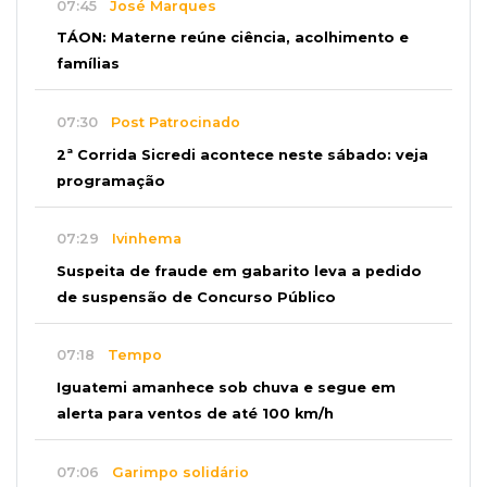
07:45
José Marques
TÁON: Materne reúne ciência, acolhimento e
famílias
07:30
Post Patrocinado
2ª Corrida Sicredi acontece neste sábado: veja
programação
07:29
Ivinhema
Suspeita de fraude em gabarito leva a pedido
de suspensão de Concurso Público
07:18
Tempo
Iguatemi amanhece sob chuva e segue em
alerta para ventos de até 100 km/h
07:06
Garimpo solidário